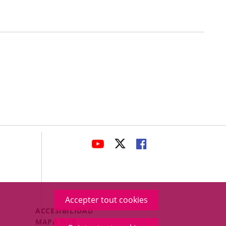
avaHeaderSocial
ENLACE
ENLACE
ENLACE
A
A
A
UNA
UNA
UNA
APLICACIÓN
APLICACIÓN
APLICACIÓN
EXTERNA.
EXTERNA.
EXTERNA.
Accepter tout cookies
Menú
ACCESIBILIDAD
Legal
MAPA WEB