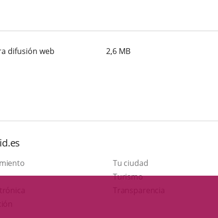
ra difusión web
2,6
MB
id.es
amiento
Tu ciudad
Este
Turismo
Enlace
enlace
trónica
Transparencia
a
se
ción
una
abrirá