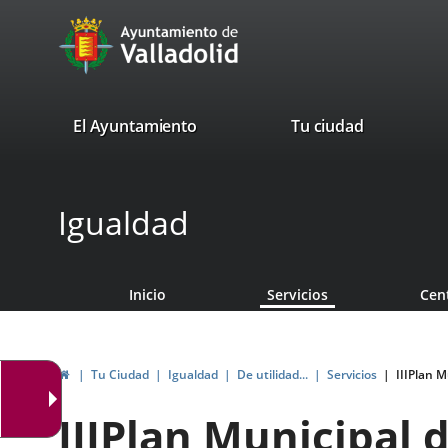
Portal
Saltar al contenido
avaTop
Web
del
Ayuntamiento
valladolid.es
El Ayuntamiento
Tu ciudad
de
Valladolid
Igualdad
Inicio
Servicios
Cen
Inicio
Tu Ciudad
Igualdad
De utilidad...
Servicios
IIIPlan M
IIIPlan Municipal 