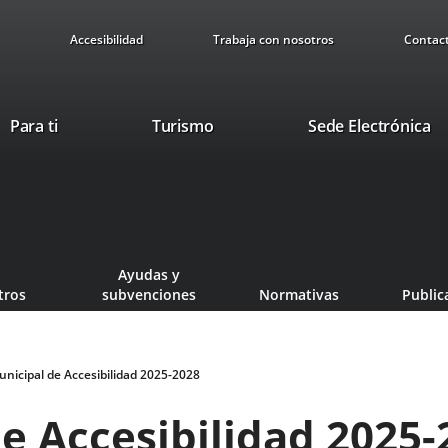
Accesibilidad
Trabaja con nosotros
Contac
Este
En
Para ti
Turismo
Sede Electrónica
enlace
a
se
u
abrirá
ap
en
ex
una
ventana
Ayudas y
nueva.
tros
subvenciones
Normativas
Public
unicipal de Accesibilidad 2025-2028
de Accesibilidad 2025