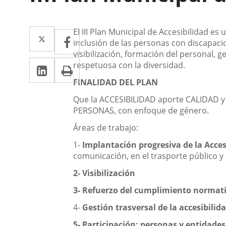
Descripción
Twitter
Enlace
El III Plan Municipal de Accesibilidad e
Facebook
Enlace
inclusión de las personas con discapaci
a
a
visibilización, formación del personal, 
LinkedIn
Enlace
Imprimir
respetuosa con la diversidad.
una
una
a
FINALIDAD DEL PLAN
aplicación
aplicación
una
Que la ACCESIBILIDAD aporte CALIDAD 
externa.
externa.
PERSONAS, con enfoque de género.
aplicación
Áreas de trabajo:
externa.
1-
Implantación progresiva de la Acces
comunicación, en el trasporte público y p
2-
Visibilización
3-
Refuerzo del cumplimiento normativ
4-
Gestión trasversal de la accesibilid
5-
Participación: personas y entidades