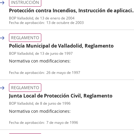
INSTRUCCIÓN
Protección contra Incendios, Instrucción de aplicaci
de normativa
BOP Valladolid
, de 13 de enero de 2004
Tipo
Referencia
Fecha de aprobación
13 de octubre de 2003
de
boletin
normativa
REGLAMENTO
Policía Municipal de Valladolid, Reglamento
BOP Valladolid
, de 13 de junio de 1997
Normativa con modificaciones:
Tipo
Referencia
Fecha de aprobación
26 de mayo de 1997
de
boletin
normativa
REGLAMENTO
Junta Local de Protección Civil, Reglamento
BOP Valladolid
, de 8 de junio de 1996
Normativa con modificaciones:
Tipo
Referencia
Fecha de aprobación
7 de mayo de 1996
de
boletin
normativa