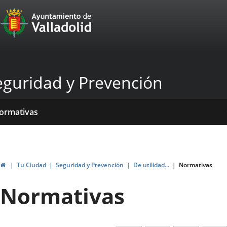
Portal
Saltar al contenido
Web
del
Ayuntamiento
eguridad y Prevención
de
Valladolid
icio
rvicios
entros
ormativas
blicaciones
ticias
Inicio
Tu Ciudad
Seguridad y Prevención
De utilidad...
Normativas
Normativas