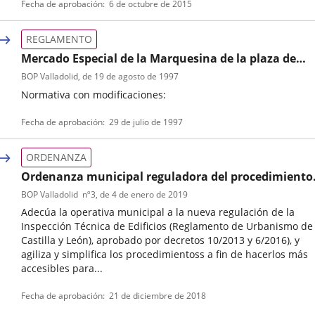
Fecha de aprobación
6 de octubre de 2015
de
boletin
normativa
REGLAMENTO
Mercado Especial de la Marquesina de la plaza de
España, Reglamento
BOP Valladolid
, de 19 de agosto de 1997
Normativa con modificaciones:
Tipo
Referencia
Fecha de aprobación
29 de julio de 1997
de
boletin
normativa
ORDENANZA
Ordenanza municipal reguladora del procedimiento
de presentación de la Inspección Técnica de
BOP Valladolid
nº
3
, de 4 de enero de 2019
Edificaciones
Adecúa la operativa municipal a la nueva regulación de la
Inspección Técnica de Edificios (Reglamento de Urbanismo de
Castilla y León), aprobado por decretos 10/2013 y 6/2016), y
agiliza y simplifica los procedimientoss a fin de hacerlos más
accesibles para...
Tipo
Referencia
Fecha de aprobación
21 de diciembre de 2018
de
boletin
normativa