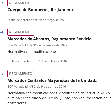
REGLAMENTO
Cuerpo de Bomberos, Reglamento
Tipo
Fecha de aprobación
29 de mayo de 1973
de
normativa
REGLAMENTO
Mercados de Abastos, Reglamento Servicio
BOP Valladolid
, de 31 de diciembre de 1982
Normativa con modificaciones:
Tipo
Referencia
Fecha de aprobación
7 de octubre de 1982
de
boletin
normativa
REGLAMENTO
Mercados Centrales Mayoristas de la Unidad
Alimentaria de Valladolid, Reglamento
BOP Valladolid
nº
82
, de 9 de abril de 2016
Normativa con modificaciones:Modificación del artículo 74.2 y
elimina el capítulo V del Título Quinto, con renumeración de l
posteriores
Tipo
Referencia