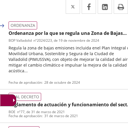
Twitter
Enlace
Facebook
Enlace
Linke
Enlace
I
a
a
a
una
una
una
ORDENANZA
aplicación
aplicación
aplica
Ordenanza por la que se regula una Zona de Bajas
Emisiones en el municipio de Valladolid
BOP Valladolid
nº
2024/223
, de 19 de noviembre de 2024
externa.
externa.
extern
Regula la zona de bajas emisiones incluida enel Plan Integral
Movilidad Urbana, Sostenible y Segura de la Ciudad de
Valladolid (PIMUSSVA), con objeto de mejorar la calidad del air
mitigar el cambio climático e impulsar la mejora de la calidad
acústica...
Tipo
Referencia
Fecha de aprobación
28 de octubre de 2024
de
boletin
normativa
REAL DECRETO
Reglamento de actuación y funcionamiento del sect
público por medios electrónicos
BOE
nº
77
, de 31 de marzo de 2021
Tipo
Referencia
Fecha de aprobación
31 de marzo de 2021
de
boletin
normativa