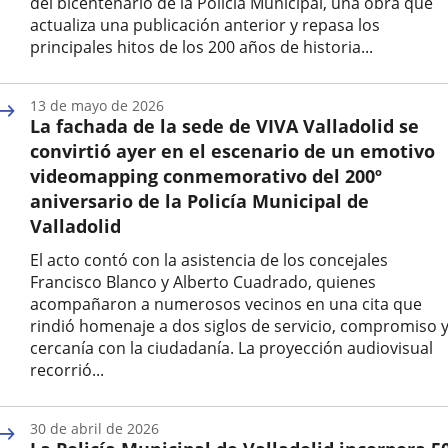
del bicentenario de la Policía Municipal, una obra que
actualiza una publicación anterior y repasa los
principales hitos de los 200 años de historia...
Fecha
de
13 de mayo de 2026
la
La fachada de la sede de VIVA Valladolid se
noticia
convirtió ayer en el escenario de un emotivo
videomapping conmemorativo del 200º
aniversario de la Policía Municipal de
Valladolid
El acto contó con la asistencia de los concejales
Francisco Blanco y Alberto Cuadrado, quienes
acompañaron a numerosos vecinos en una cita que
rindió homenaje a dos siglos de servicio, compromiso 
cercanía con la ciudadanía. La proyección audiovisual
recorrió...
Fecha
de
30 de abril de 2026
la