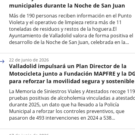
municipales durante la Noche de San Juan
Más de 190 personas reciben información en el Punto
Violeta y el operativo de limpieza retira más de 11
toneladas de residuos y restos de la hoguera.El
Ayuntamiento de Valladolid valora de forma positiva el
desarrollo de la Noche de San Juan, celebrada en la...
Fecha
de
22 de junio de 2026
la
Valladolid impulsará un Plan Director de la
noticia
Motocicleta junto a Fundación MAPFRE y la D
para reforzar la movilidad segura y sostenible
La Memoria de Siniestros Viales y Atestados recoge 119
pruebas positivas de alcoholemia vinculadas a atestad
durante 2025, un dato que ha llevado a la Policía
Municipal a reforzar los controles preventivos, que
pasaron de 493 intervenciones en 2024 a 538...
Fecha
de