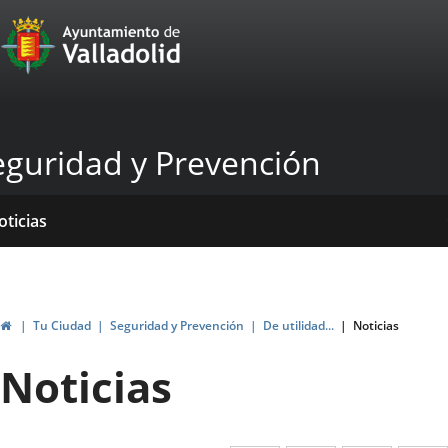
Portal
Saltar al contenido
Web
del
Ayuntamiento
eguridad y Prevención
de
Valladolid
icio
rvicios
entros
ormativas
blicaciones
oticias
Inicio
Tu Ciudad
Seguridad y Prevención
De utilidad...
Noticias
Noticias