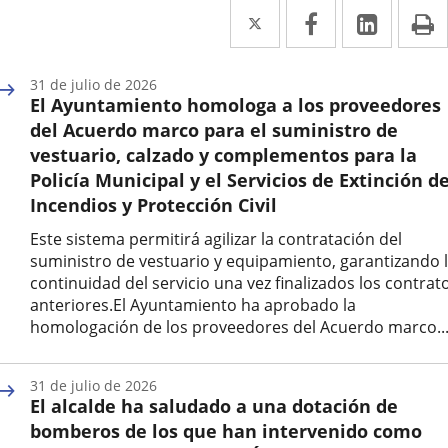
Twitter
Enlace
Facebook
Enlace
Linke
Enlace
I
a
a
a
una
una
una
31 de julio de 2026
El Ayuntamiento homologa a los proveedores
aplicación
aplicación
aplica
del Acuerdo marco para el suministro de
externa.
externa.
extern
vestuario, calzado y complementos para la
Policía Municipal y el Servicios de Extinción d
Incendios y Protección Civil
Este sistema permitirá agilizar la contratación del
suministro de vestuario y equipamiento, garantizando 
continuidad del servicio una vez finalizados los contrat
anteriores.El Ayuntamiento ha aprobado la
homologación de los proveedores del Acuerdo marco..
Fecha
de
31 de julio de 2026
la
El alcalde ha saludado a una dotación de
noticia
bomberos de los que han intervenido como