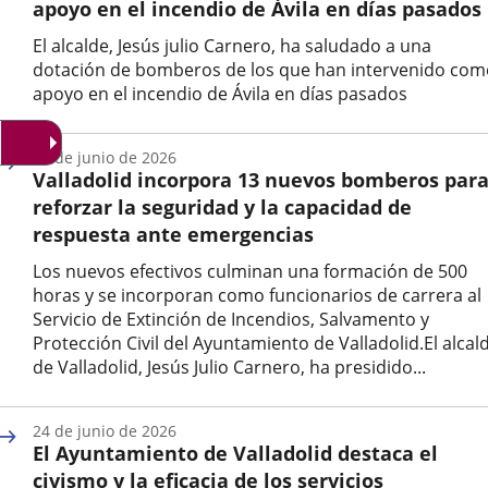
apoyo en el incendio de Ávila en días pasados
El alcalde, Jesús julio Carnero, ha saludado a una
dotación de bomberos de los que han intervenido com
apoyo en el incendio de Ávila en días pasados
Fecha
de
26 de junio de 2026
la
Valladolid incorpora 13 nuevos bomberos par
noticia
reforzar la seguridad y la capacidad de
respuesta ante emergencias
Los nuevos efectivos culminan una formación de 500
horas y se incorporan como funcionarios de carrera al
Servicio de Extinción de Incendios, Salvamento y
Protección Civil del Ayuntamiento de Valladolid.El alcal
de Valladolid, Jesús Julio Carnero, ha presidido...
Fecha
de
24 de junio de 2026
la
El Ayuntamiento de Valladolid destaca el
noticia
civismo y la eficacia de los servicios