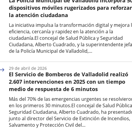
La Policía Municipal de Valladolid incorpora 5
noticia
dispositivos móviles rugerizados para reforzar
la atención ciudadana
La iniciativa impulsa la transformación digital y mejora 
eficiencia, cercanía y rapidez en la atención a la
ciudadanía.El concejal de Salud Pública y Seguridad
Ciudadana, Alberto Cuadrado, y la superintendente jef
de la Policía Municipal de Valladolid,...
Fecha
de
29 de abril de 2026
la
El Servicio de Bomberos de Valladolid realizó
noticia
2.607 intervenciones en 2025 con un tiempo
medio de respuesta de 6 minutos
Más del 70% de las emergencias urgentes se resolviero
en los primeros 30 minutos.El concejal de Salud Pública
Seguridad Ciudadana, Alberto Cuadrado, ha presentad
junto al director del Servicio de Extinción de Incendios,
Salvamento y Protección Civil del...