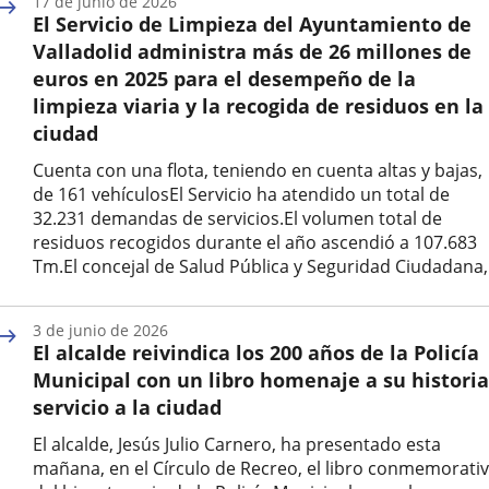
17 de junio de 2026
la
El Servicio de Limpieza del Ayuntamiento de
noticia
Valladolid administra más de 26 millones de
euros en 2025 para el desempeño de la
limpieza viaria y la recogida de residuos en la
ciudad
Cuenta con una flota, teniendo en cuenta altas y bajas,
de 161 vehículosEl Servicio ha atendido un total de
32.231 demandas de servicios.El volumen total de
residuos recogidos durante el año ascendió a 107.683
Tm.El concejal de Salud Pública y Seguridad Ciudadana,.
Fecha
de
3 de junio de 2026
la
El alcalde reivindica los 200 años de la Policía
noticia
Municipal con un libro homenaje a su historia
servicio a la ciudad
El alcalde, Jesús Julio Carnero, ha presentado esta
mañana, en el Círculo de Recreo, el libro conmemorati