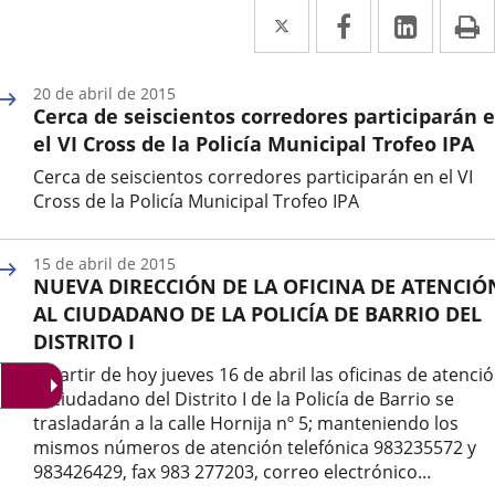
Twitter
Enlace
Facebook
Enlace
Linke
Enlace
I
a
a
a
una
una
una
20 de abril de 2015
Cerca de seiscientos corredores participarán 
aplicación
aplicación
aplica
el VI Cross de la Policía Municipal Trofeo IPA
externa.
externa.
extern
Cerca de seiscientos corredores participarán en el VI
Cross de la Policía Municipal Trofeo IPA
Fecha
de
15 de abril de 2015
la
NUEVA DIRECCIÓN DE LA OFICINA DE ATENCIÓ
noticia
AL CIUDADANO DE LA POLICÍA DE BARRIO DEL
DISTRITO I
A partir de hoy jueves 16 de abril las oficinas de atenci
al ciudadano del Distrito I de la Policía de Barrio se
trasladarán a la calle Hornija nº 5; manteniendo los
mismos números de atención telefónica 983235572 y
983426429, fax 983 277203, correo electrónico...