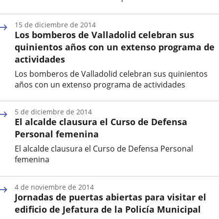
Fecha
de
15 de diciembre de 2014
la
Los bomberos de Valladolid celebran sus
noticia
quinientos años con un extenso programa de
actividades
Los bomberos de Valladolid celebran sus quinientos
años con un extenso programa de actividades
Fecha
de
5 de diciembre de 2014
la
El alcalde clausura el Curso de Defensa
noticia
Personal femenina
El alcalde clausura el Curso de Defensa Personal
femenina
Fecha
de
4 de noviembre de 2014
la
Jornadas de puertas abiertas para visitar el
noticia
edificio de Jefatura de la Policía Municipal