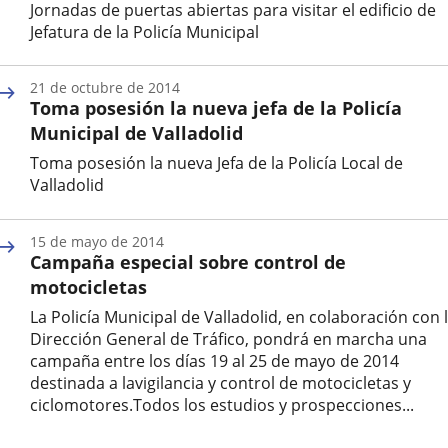
Jornadas de puertas abiertas para visitar el edificio de
Jefatura de la Policía Municipal
Fecha
de
21 de octubre de 2014
la
Toma posesión la nueva jefa de la Policía
noticia
Municipal de Valladolid
Toma posesión la nueva Jefa de la Policía Local de
Valladolid
Fecha
de
15 de mayo de 2014
la
Campaña especial sobre control de
noticia
motocicletas
La Policía Municipal de Valladolid, en colaboración con 
Dirección General de Tráfico, pondrá en marcha una
campaña entre los días 19 al 25 de mayo de 2014
destinada a lavigilancia y control de motocicletas y
ciclomotores.Todos los estudios y prospecciones...
Fecha
de