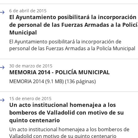
Fecha
de
6 de abril de 2015
la
El Ayuntamiento posibilitará la incorporación
noticia
de personal de las Fuerzas Armadas a la Policí
Municipal
El Ayuntamiento posibilitará la incorporación de
personal de las Fuerzas Armadas a la Policía Municipal
Fecha
de
30 de marzo de 2015
la
MEMORIA 2014 - POLICÍA MUNICIPAL
noticia
MEMORIA 2014 (9.1 MB) (136 páginas)
Fecha
de
15 de enero de 2015
la
Un acto institucional homenajea a los
noticia
bomberos de Valladolid con motivo de su
quinto centenario
Un acto institucional homenajea a los bomberos de
Valladolid con motivo de su quinto centenario