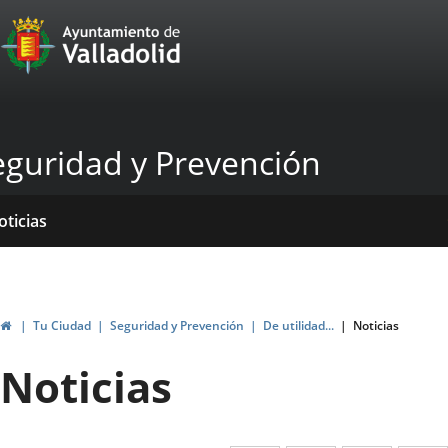
Portal
Saltar al contenido
Web
del
Ayuntamiento
eguridad y Prevención
de
Valladolid
icio
rvicios
entros
ormativas
blicaciones
oticias
Inicio
Tu Ciudad
Seguridad y Prevención
De utilidad...
Noticias
Noticias