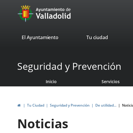
Portal
Saltar al contenido
avaTop
Web
del
Ayuntamiento
valladolid.es
El Ayuntamiento
Tu ciudad
de
Valladolid
Seguridad y Prevención
Inicio
Servicios
Inicio
Tu Ciudad
Seguridad y Prevención
De utilidad...
Notici
Noticias