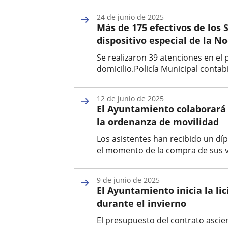
Fecha
de
24 de junio de 2025
la
Más de 175 efectivos de los 
noticia
dispositivo especial de la N
Se realizaron 39 atenciones en el 
domicilio.Policía Municipal contab
Fecha
de
12 de junio de 2025
la
El Ayuntamiento colaborará 
noticia
la ordenanza de movilidad
Los asistentes han recibido un dí
el momento de la compra de sus v
Fecha
de
9 de junio de 2025
la
El Ayuntamiento inicia la lic
noticia
durante el invierno
El presupuesto del contrato ascie