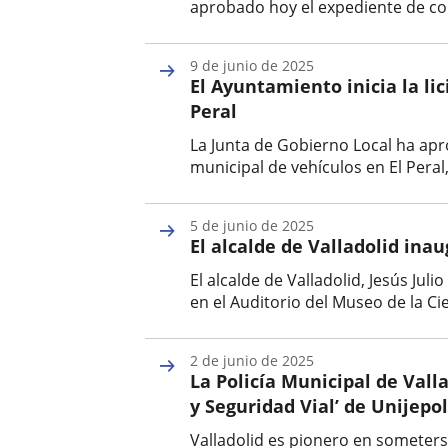
aprobado hoy el expediente de cont
Fecha
de
9 de junio de 2025
la
El Ayuntamiento inicia la li
noticia
Peral
La Junta de Gobierno Local ha apr
municipal de vehículos en El Pera
Fecha
de
5 de junio de 2025
la
El alcalde de Valladolid ina
noticia
El alcalde de Valladolid, Jesús Ju
en el Auditorio del Museo de la Cie
Fecha
de
2 de junio de 2025
la
La Policía Municipal de Vall
noticia
y Seguridad Vial’ de Unijepo
Valladolid es pionero en someters