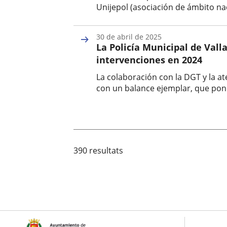
Unijepol (asociación de ámbito nac
Fecha
de
30 de abril de 2025
la
La Policía Municipal de Vall
noticia
intervenciones en 2024
La colaboración con la DGT y la at
con un balance ejemplar, que pone 
Fecha
de
la
noticia
390 resultats