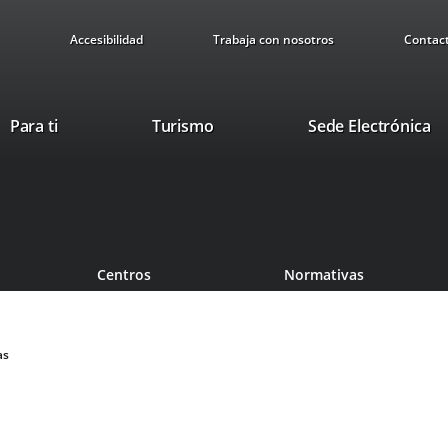
Accesibilidad
Trabaja con nosotros
Contac
Este
En
Para ti
Turismo
Sede Electrónica
enlace
a
se
u
abrirá
ap
en
ex
una
ventana
Centros
Normativas
nueva.
as