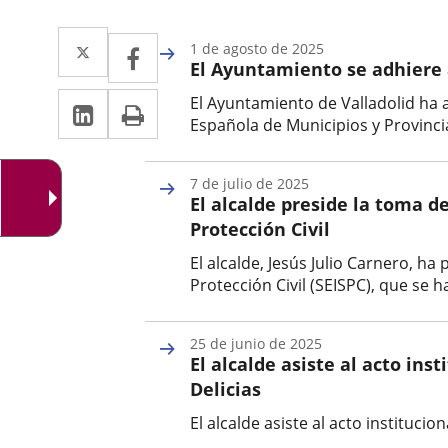
Twitter
Enlace
Facebook
Enlace
1 de agosto de 2025
El Ayuntamiento se adhiere a
a
a
LinkedIn
Enlace
Imprimir
El Ayuntamiento de Valladolid ha 
una
una
Española de Municipios y Provinci
a
aplicación
aplicación
Fecha
una
de
externa.
externa.
7 de julio de 2025
la
aplicación
El alcalde preside la toma d
noticia
Protección Civil
externa.
El alcalde, Jesús Julio Carnero, h
Protección Civil (SEISPC), que se h
Fecha
de
25 de junio de 2025
la
El alcalde asiste al acto in
noticia
Delicias
El alcalde asiste al acto instituci