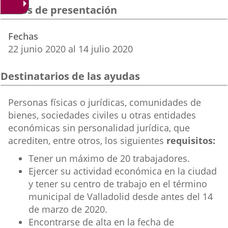
una
una
una
Plazos de presentación
aplicación
aplicación
aplica
Fechas
externa.
externa.
extern
22
junio
2020
al
14
julio
2020
Destinatarios de las ayudas
Destinatarios
Personas físicas o jurídicas, comunidades de
ayuda
bienes, sociedades civiles u otras entidades
económicas sin personalidad jurídica, que
acrediten, entre otros, los siguientes
requisitos:
Tener un máximo de 20 trabajadores.
Ejercer su actividad económica en la ciudad
y tener su centro de trabajo en el término
municipal de Valladolid desde antes del 14
de marzo de 2020.
Encontrarse de alta en la fecha de