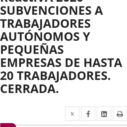
SUBVENCIONES A
TRABAJADORES
AUTÓNOMOS Y
PEQUEÑAS
EMPRESAS DE HASTA
20 TRABAJADORES.
CERRADA.
Twitter
Enlace
Facebook
Enlace
Linke
Enlace
I
a
a
a