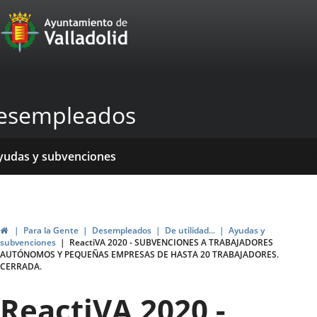
Portal
Saltar al contenido
Web
del
Ayuntamiento
esempleados
de
Valladolid
icio
rvicios
entros
yudas y subvenciones
ormativas
blicaciones
ticias
genda
Inicio
Para la Gente
Desempleados
De utilidad...
Ayudas y
subvenciones
ReactiVA 2020 - SUBVENCIONES A TRABAJADORES
AUTÓNOMOS Y PEQUEÑAS EMPRESAS DE HASTA 20 TRABAJADORES.
CERRADA.
ReactiVA 2020 -