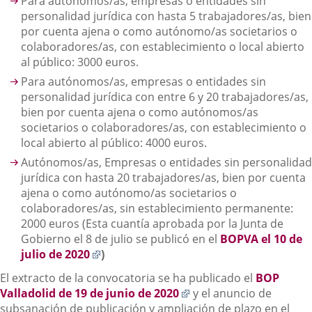
Para autónomos/as, empresas o entidades sin
personalidad jurídica con hasta 5 trabajadores/as, bien
por cuenta ajena o como autónomo/as societarios o
colaboradores/as, con establecimiento o local abierto
al público: 3000 euros.
Para autónomos/as, empresas o entidades sin
personalidad jurídica con entre 6 y 20 trabajadores/as,
bien por cuenta ajena o como autónomos/as
societarios o colaboradores/as, con establecimiento o
local abierto al público: 4000 euros.
Autónomos/as, Empresas o entidades sin personalidad
jurídica con hasta 20 trabajadores/as, bien por cuenta
ajena o como autónomo/as societarios o
colaboradores/as, sin establecimiento permanente:
2000 euros (Esta cuantía aprobada por la Junta de
Gobierno el 8 de julio se publicó en el
BOPVA el 10 de
Enlace
julio de 2020
)
a
El extracto de la convocatoria se ha publicado el
BOP
una
Enlace
Valladolid de 19 de junio de 2020
y el anuncio de
aplicación
a
subsanación de publicación y ampliación de plazo en el