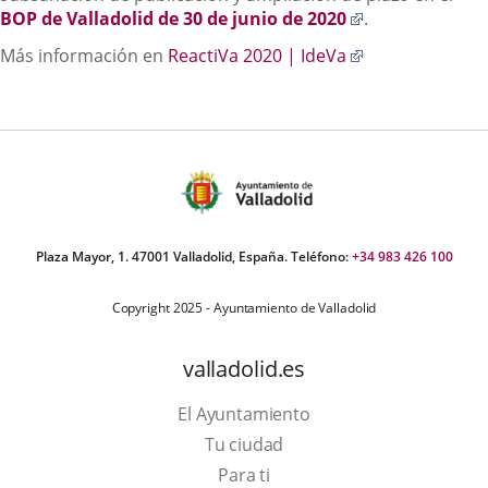
externa.
una
Enlace
BOP de Valladolid de 30 de junio de 2020
.
aplicación
a
Enlace
Más información en
ReactiVa 2020 | IdeVa
externa.
una
a
aplicación
una
externa.
aplicación
externa.
Plaza Mayor, 1. 47001 Valladolid, España. Teléfono:
+34 983 426 100
Copyright 2025 - Ayuntamiento de Valladolid
valladolid.es
El Ayuntamiento
Tu ciudad
Para ti