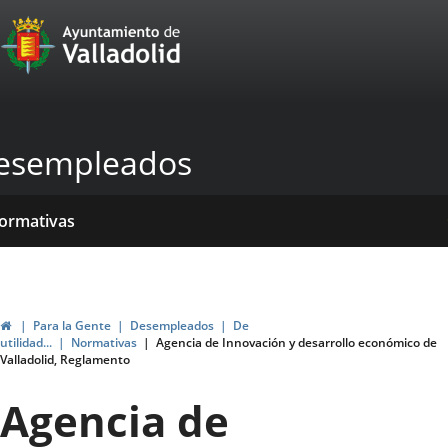
Portal
Saltar al contenido
Web
del
Ayuntamiento
esempleados
de
Valladolid
icio
rvicios
entros
yudas
ormativas
blicaciones
ticias
genda
ubvenciones
Inicio
Para la Gente
Desempleados
De
utilidad...
Normativas
Agencia de Innovación y desarrollo económico de
Valladolid, Reglamento
Agencia de