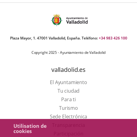
Plaza Mayor, 1. 47001 Valladolid, España. Teléfono:
+34 983 426 100
Copyright 2025 - Ayuntamiento de Valladolid
valladolid.es
El Ayuntamiento
Tu ciudad
Para ti
Este
Turismo
enlace
Enlace
Sede Electrónica
se
a
Transparencia
Utilisation de
cookies
abrirá
una
Participación