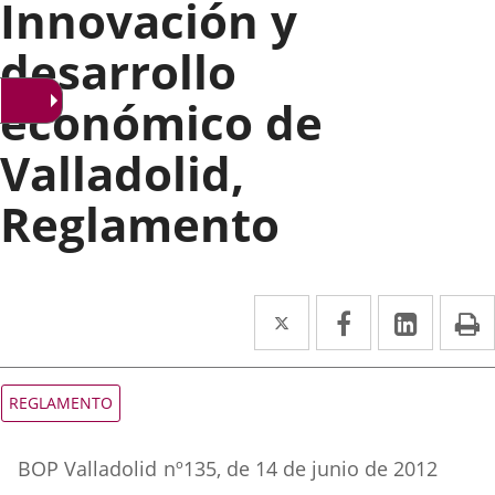
Innovación y
desarrollo
económico de
Valladolid,
Reglamento
Twitter
Enlace
Facebook
Enlace
Linke
Enlace
I
a
a
a
una
una
una
Tipo
REGLAMENTO
de
aplicación
aplicación
aplica
normativa
Referencia
externa.
externa.
extern
BOP Valladolid
nº
135
, de 14 de junio de 2012
boletin