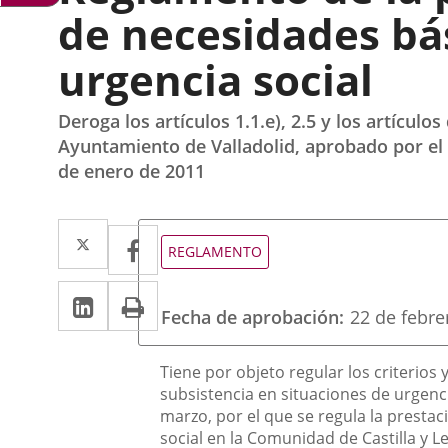
de necesidades bás
urgencia social
Deroga los artículos 1.1.e), 2.5 y los artículo
Ayuntamiento de Valladolid, aprobado por el P
de enero de 2011
Twitter
Enlace
Facebook
Enlace
Tipo
REGLAMENTO
de
a
a
normativa
LinkedIn
Enlace
Imprimir
una
una
Fecha de aprobación
22 de febre
a
aplicación
aplicación
una
externa.
Descripción
externa.
Tiene por objeto regular los criterio
aplicación
subsistencia en situaciones de urgenci
marzo, por el que se regula la presta
externa.
social en la Comunidad de Castilla y L