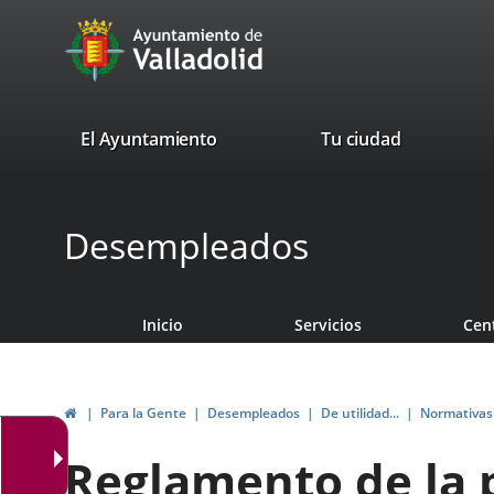
Portal
Saltar al contenido
avaTop
Web
del
Ayuntamiento
valladolid.es
El Ayuntamiento
Tu ciudad
de
Valladolid
Desempleados
Inicio
Servicios
Cen
Inicio
Para la Gente
Desempleados
De utilidad...
Normativas
Reglamento de la 