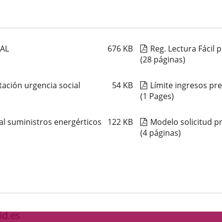
IAL
676
KB
Reg. Lectura Fácil 
(28 páginas)
ación urgencia social
54
KB
Límite ingresos pre
(1 Pages)
al suministros energérticos
122
KB
Modelo solicitud pr
(4 páginas)
id.es