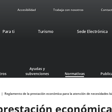
Accesibilidad
Trabaja con nosotros
Contac
Este
En
Para ti
Turismo
Sede Electrónica
enlace
a
se
u
abrirá
ap
en
ex
una
ventana
Ayudas y
nueva.
tros
subvenciones
Normativas
Public
Reglamento de la prestación económica para la atención de necesidades bás
prestación económica