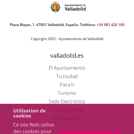
Plaza Mayor, 1. 47001 Valladolid, España. Teléfono:
+34 983 426 100
Copyright 2025 - Ayuntamiento de Valladolid
valladolid.es
El Ayuntamiento
Tu ciudad
Para ti
Este
Turismo
enlace
Enlace
Sede Electrónica
se
a
Transparencia
Utilisation de
cookies
abrirá
una
Participación
Ce site Web utilise
en
aplicación
des cookies pour