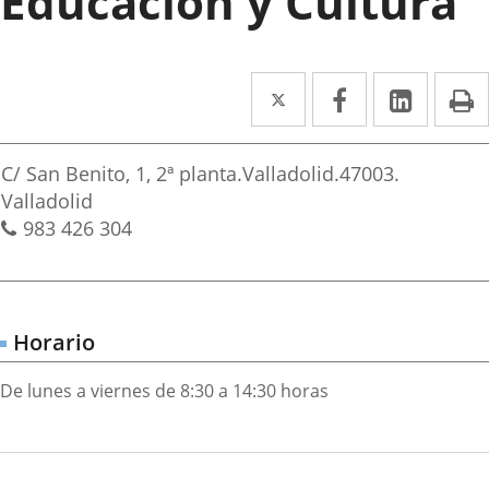
Educación y Cultura
Twitter
Enlace
Facebook
Enlace
Linke
Enlace
I
a
a
a
irección
una
una
una
Adresse
C/ San Benito, 1, 2ª planta.
Valladolid.
47003.
aplicación
aplicación
aplica
postale
Valladolid
Téléphones
983 426 304
externa.
externa.
extern
Horario
De lunes a viernes de 8:30 a 14:30 horas