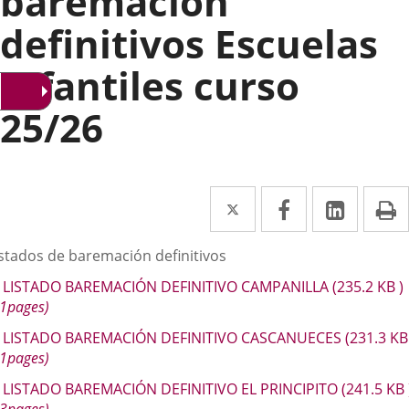
baremación
definitivos Escuelas
Infantiles curso
25/26
Twitter
Enlace
Facebook
Enlace
Linke
Enlace
I
a
a
a
escripción
istados de baremación definitivos
una
una
una
LISTADO BAREMACIÓN DEFINITIVO CAMPANILLA
(235.2
KB
)
aplicación
aplicación
aplica
11pages)
externa.
externa.
extern
LISTADO BAREMACIÓN DEFINITIVO CASCANUECES
(231.3
K
11pages)
LISTADO BAREMACIÓN DEFINITIVO EL PRINCIPITO
(241.5
KB