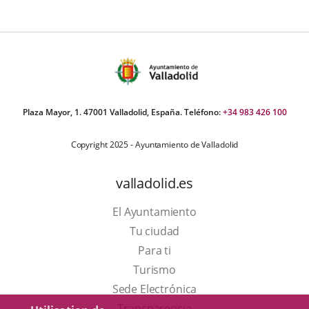
Plaza Mayor, 1. 47001 Valladolid, España. Teléfono:
+34 983 426 100
Copyright 2025 - Ayuntamiento de Valladolid
valladolid.es
El Ayuntamiento
Tu ciudad
Para ti
Este
Turismo
enlace
Enlace
Sede Electrónica
se
a
Transparencia