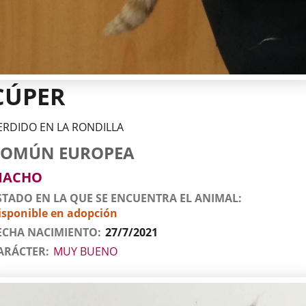
CÚPER
ERDIDO EN LA RONDILLA
tos
imal
to
za
xo
COMÚN EUROPEA
l
imal
MACHO
STADO EN LA QUE SE ENCUENTRA EL ANIMAL
isponible en adopción
ECHA NACIMIENTO
27/7/2021
ARÁCTER
MUY BUENO