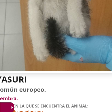
YASURI
tos
imal
to
za
xo
omún europeo.
l
imal
embra.
STADO EN LA QUE SE ENCUENTRA EL ANIMAL
isponible en adopción