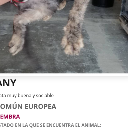
ANY
ata muy buena y sociable
tos
imal
to
za
xo
COMÚN EUROPEA
l
imal
EMBRA
STADO EN LA QUE SE ENCUENTRA EL ANIMAL