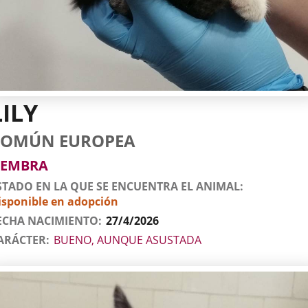
LILY
tos
imal
to
za
xo
COMÚN EUROPEA
l
imal
EMBRA
STADO EN LA QUE SE ENCUENTRA EL ANIMAL
isponible en adopción
ECHA NACIMIENTO
27/4/2026
ARÁCTER
BUENO, AUNQUE ASUSTADA