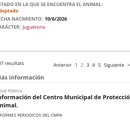
STADO EN LA QUE SE ENCUENTRA EL ANIMAL
doptado
ECHA NACIMIENTO
10/6/2026
ARÁCTER
Juguetona
07 resultats
Anterior
1
2
3
4
5
Siguiente
>
ás información
lud Pública
nformación del Centro Municipal de Protecci
nimal.
NFORMES PERIODICOS DEL CMPA