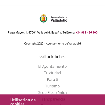
Plaza Mayor, 1. 47001 Valladolid, España. Teléfono:
+34 983 426 100
Copyright 2025 - Ayuntamiento de Valladolid
valladolid.es
El Ayuntamiento
Tu ciudad
Para ti
Este
Turismo
enlace
Enlace
Sede Electrónica
se
a
Transparencia
Utilisation de
cookies