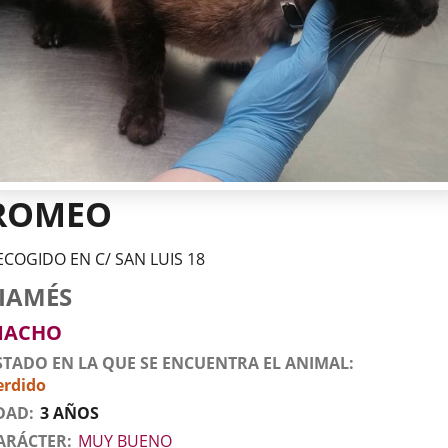
ROMEO
ECOGIDO EN C/ SAN LUIS 18
tos
imal
to
za
xo
IAMÉS
l
imal
MACHO
STADO EN LA QUE SE ENCUENTRA EL ANIMAL
erdido
DAD
3 AÑOS
ARÁCTER
MUY BUENO