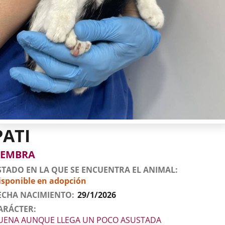
PATI
tos
imal
to
xo
EMBRA
l
imal
STADO EN LA QUE SE ENCUENTRA EL ANIMAL
isponible en adopción
ECHA NACIMIENTO
29/1/2026
ARÁCTER
UENA AUNQUE LLEGA UN POCO ASUSTADA