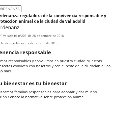
ategoría
ORDENANZA
rdenanza reguladora de la convivencia responsable y
rotección animal de la ciudad de Valladolid
rdenanz
ipo
ferencia
P Valladolid
nº
203
, de 28 de octubre de 2018
letin
e
cha de aprobación
2 de octubre de 2018
ormativa
enencia responsable
mos responsables y convivimos en nuestra ciudad.Nuestras
scotas conviven con nosotros y con el resto de la ciudadanía.Son
no más.
u bienestar es tu bienestar
scamos familias responsables para adoptar y dar mucho
riño.Conoce la normativa sobre protección animal.