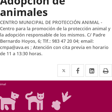
Adopción de
animales
CENTRO MUNICIPAL DE PROTECCIÓN ANIMAL -
Centro para la promoción de la protección animal y
la adopción responsable de los mismos. C/ Padre
Bernardo Hoyos, 6; Tlf.: 983 47 20 04; email:
cmpa@ava.es ; Atención con cita previa en horario
de 11 a 13:30 horas.
Twitter
Enlace
Facebook
Enlace
Linke
Enlace
I
a
a
a
hercher
una
una
una
imal
aplicación
aplicación
aplica
externa.
externa.
extern