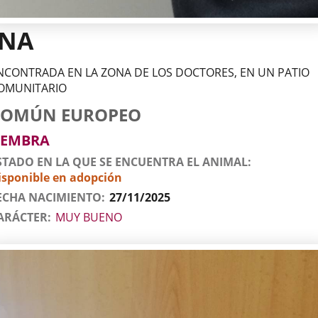
INA
NCONTRADA EN LA ZONA DE LOS DOCTORES, EN UN PATIO
OMUNITARIO
tos
imal
to
za
xo
COMÚN EUROPEO
l
imal
EMBRA
STADO EN LA QUE SE ENCUENTRA EL ANIMAL
isponible en adopción
ECHA NACIMIENTO
27/11/2025
ARÁCTER
MUY BUENO