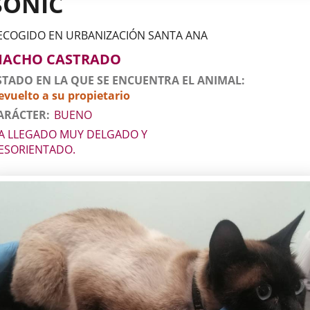
SONIC
ECOGIDO EN URBANIZACIÓN SANTA ANA
tos
imal
to
xo
ACHO CASTRADO
l
imal
STADO EN LA QUE SE ENCUENTRA EL ANIMAL
evuelto a su propietario
ARÁCTER
BUENO
A LLEGADO MUY DELGADO Y
ESORIENTADO.