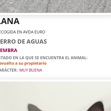
LANA
ECOGIDA EN AVDA EURO
tos
imal
rro
za
xo
ERRO DE AGUAS
l
imal
EMBRA
STADO EN LA QUE SE ENCUENTRA EL ANIMAL
evuelto a su propietario
ARÁCTER
MUY BUENA