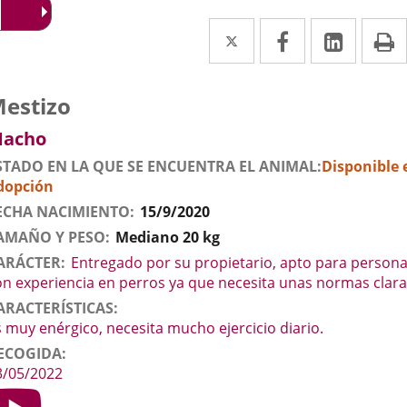
Twitter
Enlace
Facebook
Enlace
Linke
Enlace
I
a
a
a
una
una
una
atos
nimal
erro
aza
estizo
el
aplicación
aplicación
aplica
exo
acho
nimal
externa.
externa.
extern
STADO EN LA QUE SE ENCUENTRA EL ANIMAL
Disponible 
dopción
ECHA NACIMIENTO
15/9/2020
AMAÑO Y PESO
Mediano 20 kg
ARÁCTER
Entregado por su propietario, apto para person
on experiencia en perros ya que necesita unas normas clara
ARACTERÍSTICAS
s muy enérgico, necesita mucho ejercicio diario.
ECOGIDA
3/05/2022
ideo