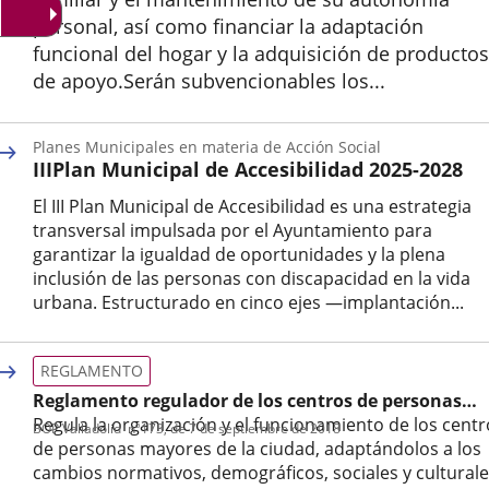
personal, así como financiar la adaptación
funcional del hogar y la adquisición de productos
de apoyo.Serán subvencionables los...
Inicio
Planes Municipales en materia de Acción Social
IIIPlan Municipal de Accesibilidad 2025-2028
El III Plan Municipal de Accesibilidad es una estrategia
transversal impulsada por el Ayuntamiento para
garantizar la igualdad de oportunidades y la plena
inclusión de las personas con discapacidad en la vida
urbana. Estructurado en cinco ejes —implantación...
Categoría
REGLAMENTO
Reglamento regulador de los centros de personas
mayores del Ayuntamiento de Valladolid
Regula la organización y el funcionamiento de los centr
BOP Valladolid
nº
173
, de 7 de septiembre de 2018
de personas mayores de la ciudad, adaptándolos a los
cambios normativos, demográficos, sociales y cultural