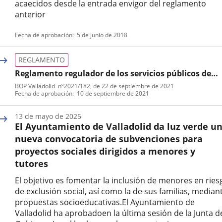
acaecidos desde la entrada envigor del reglamento
anterior
Tipo
Referencia
Fecha de aprobación
5 de junio de 2018
de
boletin
normativa
REGLAMENTO
Reglamento regulador de los servicios públicos de
atención a personas mayores y a personas
BOP Valladolid
nº
2021/182
, de 22 de septiembre de 2021
Tipo
Referencia
Fecha de aprobación
10 de septiembre de 2021
dependientes
de
boletin
normativa
13 de mayo de 2025
El Ayuntamiento de Valladolid da luz verde u
nueva convocatoria de subvenciones para
proyectos sociales dirigidos a menores y
tutores
El objetivo es fomentar la inclusión de menores en ries
de exclusión social, así como la de sus familias, median
propuestas socioeducativas.El Ayuntamiento de
Valladolid ha aprobadoen la última sesión de la Junta d