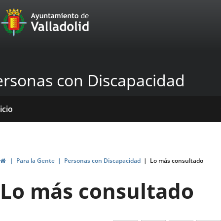
Portal
Saltar al contenido
Web
del
Ayuntamiento
ersonas con Discapacidad
de
Valladolid
icio
rvicios
entros
yudas
ormativas
blicaciones
ticias
ubvenciones
Inicio
Para la Gente
Personas con Discapacidad
Lo más consultado
Lo más consultado