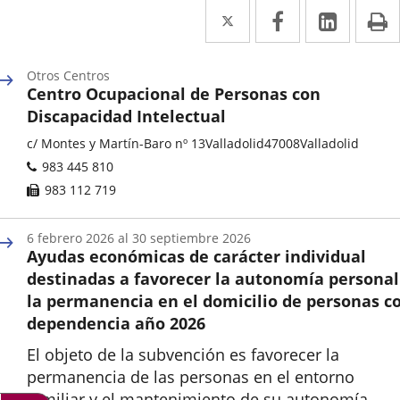
Twitter
Enlace
Facebook
Enlace
Linke
Enlace
I
a
a
a
una
una
una
Otros Centros
Centro Ocupacional de Personas con
aplicación
aplicación
aplica
Discapacidad Intelectual
externa.
externa.
extern
Categoría
Adresse
c/ Montes y Martín-Baro nº 13
Valladolid
47008
Valladolid
postale
Téléphones
983 445 810
Fax
983 112 719
6
febrero
2026
al
30
septiembre
2026
Ayudas económicas de carácter individual
destinadas a favorecer la autonomía personal
la permanencia en el domicilio de personas c
dependencia año 2026
El objeto de la subvención es favorecer la
permanencia de las personas en el entorno
familiar y el mantenimiento de su autonomía