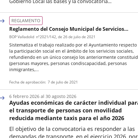
Gobierno Local las bases y la convocatoria...
Fecha
de
REGLAMENTO
la
noticia
Reglamento del Consejo Municipal de Servicios
Sociales
BOP Valladolid
nº
2021/142
, de 26 de julio de 2021
Sistematiza el trabajo realizado por el Ayuntamiento respecto
la participación social en el ámbito de los serivicios sociales,
refundiendo en un único consejo los anteriormente constitui
(personas mayores, personas condiscapacidad, personas
inmigrantes,...
Tipo
Referencia
Fecha de aprobación
7 de julio de 2021
de
boletin
normativa
6
febrero
2026
al
30
agosto
2026
Ayudas económicas de carácter individual par
el transporte de personas con movilidad
reducida mediante taxis para el año 2026
El objetivo de la convocatoria es responder a las
demandas de transporte, en el ejercicio 2026, por