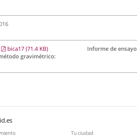
2016
bica17
(71.4
KB
)
Informe de ensayo
 método gravimétrico
id.es
amiento
Tu ciudad