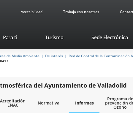
Accesibilidad
Trabaja con nosotros
Contac
Este
En
Para ti
Turismo
Sede Electrónica
enlace
a
se
u
rea de Medio Ambiente
De interés
abrirá
Red de Control de la Contaminación A
ap
0417
en
ex
una
ventana
nueva.
tmosférica del Ayuntamiento de Valladolid
Programa d
Acreditación
Normativa
Informes
prevención d
ENAC
Ozono