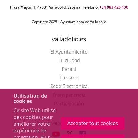
Plaza Mayor, 1. 47001 Valladolid, España. Teléfono:
+34 983 426 100
Copyright 2025 - Ayuntamiento de Valladolid
valladolid.es
El Ayuntamiento
Tu ciudad
Para ti
Este
Turismo
enlace
Enlace
Sede Electrónica
se
a
Transparencia
Utilisation de
cookies
abrirá
una
Participación
Ce site Web utilise
en
aplicación
des cookies pour
una
externa.
Accepter tout cookies
Otras webs del ayuntamiento
améliorer votre
ventana
expérience de
aderSocial
ENLACE
ENLACE
ENLACE
navigation. Plus
nueva.