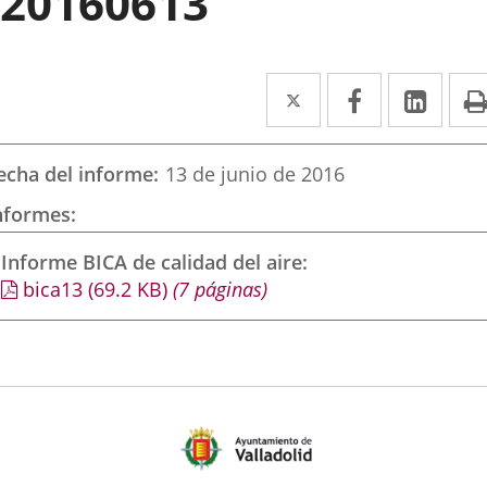
20160613
Twitter
Enlace
Facebook
Enlace
Link
Enla
a
a
a
una
una
una
echa del informe
13 de junio de 2016
aplicación
aplicación
aplic
nformes
externa.
externa.
exte
Informe BICA de calidad del aire
bica13
(69.2
KB
)
(7 páginas)