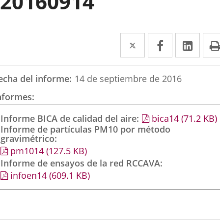
20160914
Twitter
Enlace
Facebook
Enlace
Link
Enla
a
a
a
una
una
una
echa del informe
14 de septiembre de 2016
aplicación
aplicación
aplic
nformes
externa.
externa.
exte
Informe BICA de calidad del aire
bica14
(71.2
KB
)
Informe de partículas PM10 por método
gravimétrico
pm1014
(127.5
KB
)
Informe de ensayos de la red RCCAVA
infoen14
(609.1
KB
)