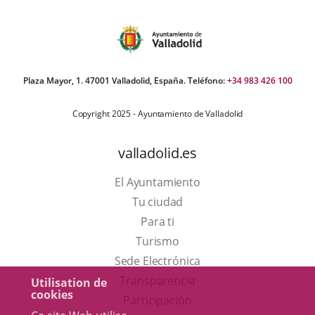
Plaza Mayor, 1. 47001 Valladolid, España. Teléfono:
+34 983 426 100
Copyright 2025 - Ayuntamiento de Valladolid
valladolid.es
El Ayuntamiento
Tu ciudad
Para ti
Este
Turismo
enlace
Enlace
Sede Electrónica
se
a
Transparencia
Utilisation de
cookies
abrirá
una
Participación