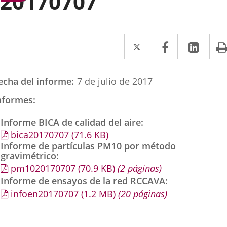
20170707
Twitter
Enlace
Facebook
Enlace
Link
Enla
a
a
a
una
una
una
echa del informe
7 de julio de 2017
aplicación
aplicación
aplic
nformes
externa.
externa.
exte
Informe BICA de calidad del aire
bica20170707
(71.6
KB
)
Informe de partículas PM10 por método
gravimétrico
pm1020170707
(70.9
KB
)
(2 páginas)
Informe de ensayos de la red RCCAVA
infoen20170707
(1.2
MB
)
(20 páginas)