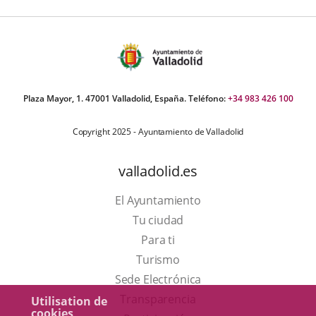
Plaza Mayor, 1. 47001 Valladolid, España. Teléfono:
+34 983 426 100
Copyright 2025 - Ayuntamiento de Valladolid
valladolid.es
El Ayuntamiento
Tu ciudad
Para ti
Este
Turismo
enlace
Enlace
Sede Electrónica
se
a
Transparencia
Utilisation de
cookies