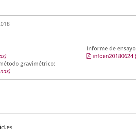
2018
Informe de ensayo
as)
infoen20180624
 método gravimétrico
inas)
id.es