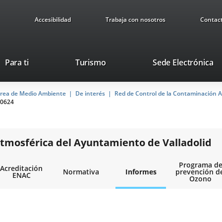
Accesibilidad
Trabaja con nosotros
Contac
Este
En
Para ti
Turismo
Sede Electrónica
enlace
a
se
u
rea de Medio Ambiente
De interés
abrirá
Red de Control de la Contaminación A
ap
0624
en
ex
una
ventana
nueva.
tmosférica del Ayuntamiento de Valladolid
Programa d
Acreditación
Normativa
Informes
prevención d
ENAC
Ozono