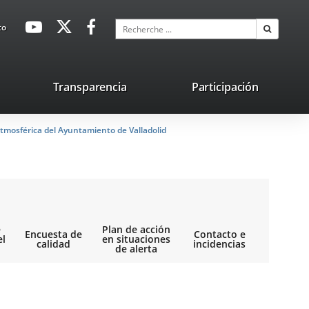
avaHeaderSocial
Enlace
Enlace
Enlace
Recherche
to
Recherch
a
a
a
una
una
una
aplicación
aplicación
aplicación
lace
Transparencia
Participación
externa.
externa.
externa.
na
tmosférica del Ayuntamiento de Valladolid
licación
terna.
e
Plan de acción
Encuesta de
Contacto e
el
en situaciones
calidad
incidencias
de alerta