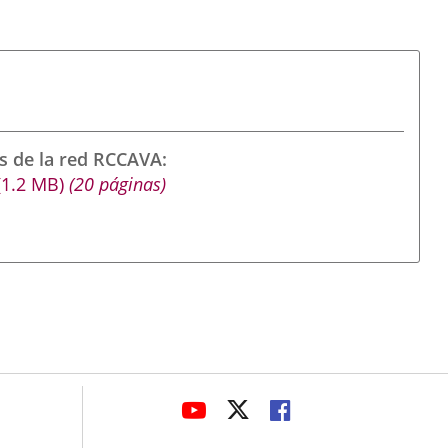
s de la red RCCAVA
(1.2
MB
)
(20 páginas)
avaHeaderSocial
ENLACE
ENLACE
ENLACE
A
A
A