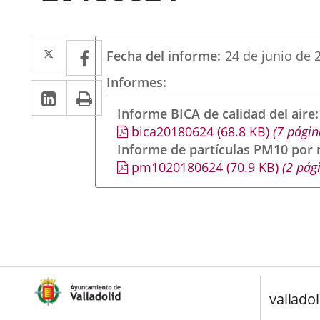
Twitter
Enlace
Facebook
Enlace
Fecha del informe
24 de junio de 
a
a
Informes
LinkedIn
Enlace
Imprimir
una
una
a
Informe BICA de calidad del aire
aplicación
aplicación
bica20180624
(68.8
KB
)
(7 págin
una
externa.
externa.
Informe de partículas PM10 por
aplicación
pm1020180624
(70.9
KB
)
(2 pág
externa.
valladol