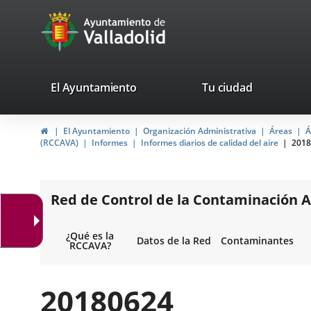
Portal
Saltar al contenido
avaTop
Web
del
Ayuntamiento
valladolid.es
El Ayuntamiento
Tu ciudad
de
Inicio
El Ayuntamiento
Organización Administrativa
Áreas
Á
Valladolid
(RCCAVA)
Informes
Informes diarios de calidad del aire
2018
Red de Control de la Contaminación A
¿Qué es la
Datos de la Red
Contaminantes
RCCAVA?
20180624