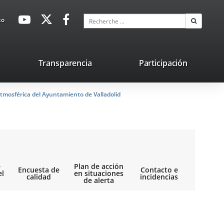
avaHeaderSocial
Enlace
Enlace
Enlace
Recherche
to
Recherch
a
a
a
una
una
una
aplicación
aplicación
aplicación
lace
Transparencia
Participación
externa.
externa.
externa.
na
tmosférica del Ayuntamiento de Valladolid
licación
terna.
e
Plan de acción
Encuesta de
Contacto e
el
en situaciones
calidad
incidencias
de alerta