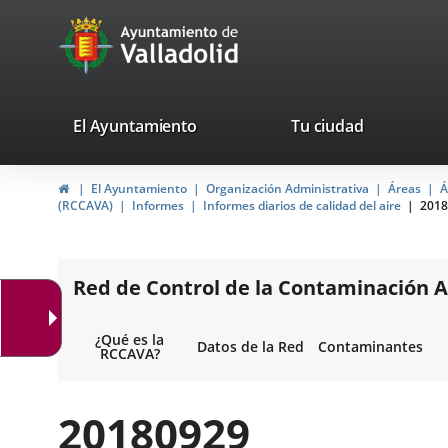
Portal
Saltar al contenido
avaTop
Web
del
Ayuntamiento
valladolid.es
El Ayuntamiento
Tu ciudad
de
Inicio
El Ayuntamiento
Organización Administrativa
Áreas
Á
Valladolid
(RCCAVA)
Informes
Informes diarios de calidad del aire
2018
Red de Control de la Contaminación A
¿Qué es la
Datos de la Red
Contaminantes
RCCAVA?
20180929