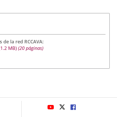
s de la red RCCAVA
(1.2
MB
)
(20 páginas)
avaHeaderSocial
ENLACE
ENLACE
ENLACE
A
A
A