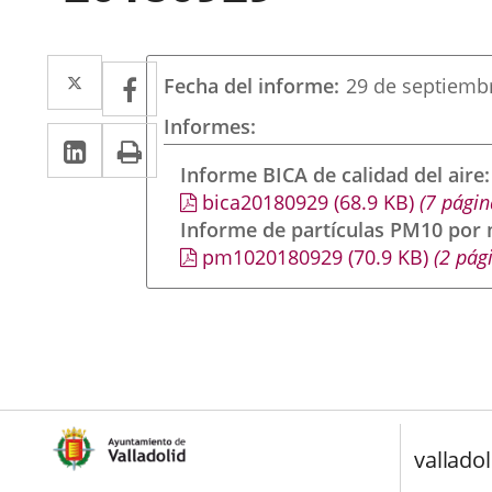
Twitter
Enlace
Facebook
Enlace
Fecha del informe
29 de septiemb
a
a
Informes
LinkedIn
Enlace
Imprimir
una
una
a
Informe BICA de calidad del aire
aplicación
aplicación
bica20180929
(68.9
KB
)
(7 págin
una
externa.
externa.
Informe de partículas PM10 por
aplicación
pm1020180929
(70.9
KB
)
(2 pág
externa.
valladol