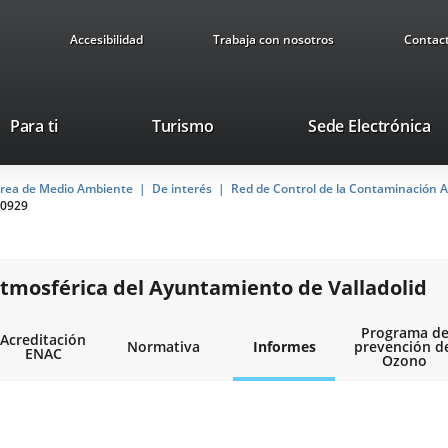
Accesibilidad
Trabaja con nosotros
Contac
Este
En
Para ti
Turismo
Sede Electrónica
enlace
a
se
u
rea de Medio Ambiente
De interés
abrirá
Red de Control de la Contaminación A
ap
0929
en
ex
una
ventana
nueva.
tmosférica del Ayuntamiento de Valladolid
Programa d
Acreditación
Normativa
Informes
prevención d
ENAC
Ozono