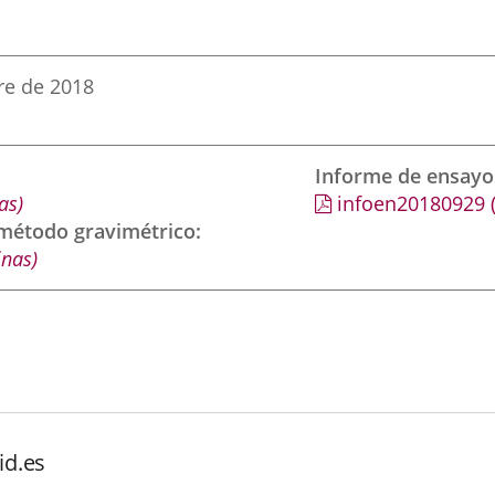
re de 2018
Informe de ensayo
as)
infoen20180929
 método gravimétrico
inas)
id.es