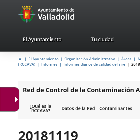
Portal
Saltar al contenido
avaTop
Web
del
Ayuntamiento
valladolid.es
El Ayuntamiento
Tu ciudad
de
Inicio
El Ayuntamiento
Organización Administrativa
Áreas
Á
Valladolid
(RCCAVA)
Informes
Informes diarios de calidad del aire
2018
Red de Control de la Contaminación A
¿Qué es la
Datos de la Red
Contaminantes
RCCAVA?
20181119