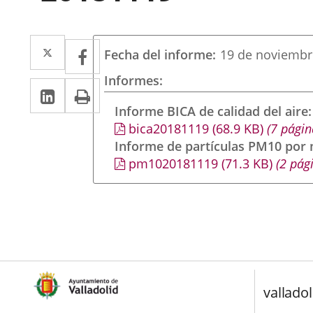
Twitter
Enlace
Facebook
Enlace
Fecha del informe
19 de noviembr
a
a
Informes
LinkedIn
Enlace
Imprimir
una
una
a
Informe BICA de calidad del aire
aplicación
aplicación
bica20181119
(68.9
KB
)
(7 págin
una
externa.
externa.
Informe de partículas PM10 por
aplicación
pm1020181119
(71.3
KB
)
(2 pág
externa.
valladol