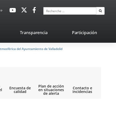
avaHeaderSocial
Enlace
Enlace
Enlace
Recherche
to
Recherch
a
a
a
una
una
una
aplicación
aplicación
aplicación
lace
Transparencia
Participación
externa.
externa.
externa.
na
tmosférica del Ayuntamiento de Valladolid
licación
terna.
e
Plan de acción
Encuesta de
Contacto e
el
en situaciones
calidad
incidencias
de alerta