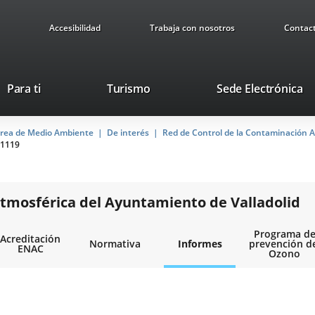
Accesibilidad
Trabaja con nosotros
Contac
Este
En
Para ti
Turismo
Sede Electrónica
enlace
a
se
u
rea de Medio Ambiente
De interés
abrirá
Red de Control de la Contaminación A
ap
1119
en
ex
una
ventana
nueva.
tmosférica del Ayuntamiento de Valladolid
Programa d
Acreditación
Normativa
Informes
prevención d
ENAC
Ozono