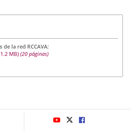
s de la red RCCAVA
(1.2
MB
)
(20 páginas)
avaHeaderSocial
ENLACE
ENLACE
ENLACE
A
A
A