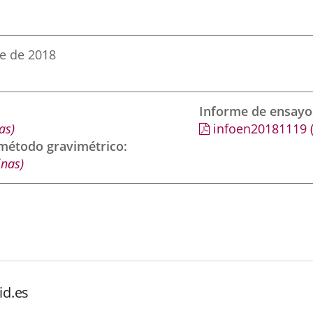
e de 2018
Informe de ensayo
as)
infoen20181119
 método gravimétrico
inas)
id.es