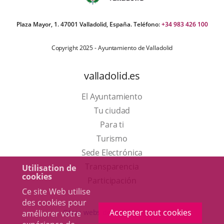
Plaza Mayor, 1. 47001 Valladolid, España. Teléfono:
+34 983 426 100
Copyright 2025 - Ayuntamiento de Valladolid
valladolid.es
El Ayuntamiento
Tu ciudad
Para ti
Este
Turismo
enlace
Enlace
Sede Electrónica
se
a
Transparencia
Utilisation de
cookies
abrirá
una
Participación
Ce site Web utilise
en
aplicación
des cookies pour
una
externa.
Accepter tout cookies
Otras webs del ayuntamiento
améliorer votre
ventana