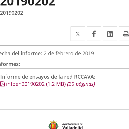
20190202
20190202
Twitter
Enlace
Facebook
Enlace
Link
Enla
a
a
a
una
una
una
echa del informe
2 de febrero de 2019
aplicación
aplicación
aplic
nformes
externa.
externa.
exte
Informe de ensayos de la red RCCAVA
infoen20190202
(1.2
MB
)
(20 páginas)