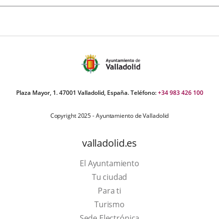
Plaza Mayor, 1. 47001 Valladolid, España. Teléfono:
+34 983 426 100
Copyright 2025 - Ayuntamiento de Valladolid
valladolid.es
El Ayuntamiento
Tu ciudad
Para ti
Este
Turismo
enlace
Enlace
Sede Electrónica