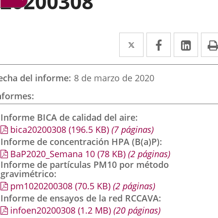
20200308
Twitter
Enlace
Facebook
Enlace
Link
Enla
a
a
a
una
una
una
echa del informe
8 de marzo de 2020
aplicación
aplicación
aplic
nformes
externa.
externa.
exte
Informe BICA de calidad del aire
bica20200308
(196.5
KB
)
(7 páginas)
Informe de concentración HPA (B(a)P)
BaP2020_Semana 10
(78
KB
)
(2 páginas)
Informe de partículas PM10 por método
gravimétrico
pm1020200308
(70.5
KB
)
(2 páginas)
Informe de ensayos de la red RCCAVA
infoen20200308
(1.2
MB
)
(20 páginas)