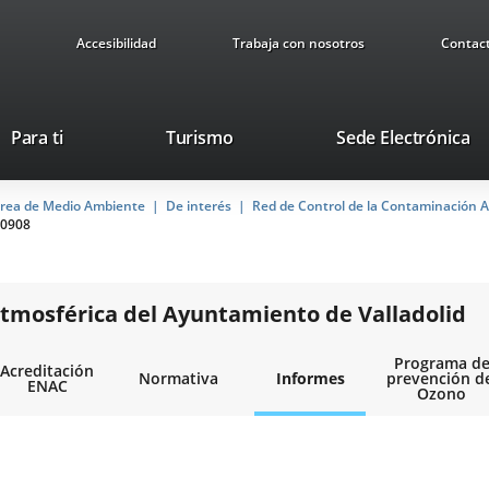
Accesibilidad
Trabaja con nosotros
Contac
Este
En
Para ti
Turismo
Sede Electrónica
enlace
a
se
u
rea de Medio Ambiente
De interés
abrirá
Red de Control de la Contaminación A
ap
0908
en
ex
una
ventana
nueva.
tmosférica del Ayuntamiento de Valladolid
Programa d
Acreditación
Normativa
Informes
prevención d
ENAC
Ozono