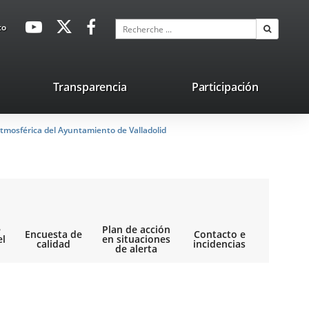
avaHeaderSocial
Enlace
Enlace
Enlace
Recherche
to
Recherch
a
a
a
una
una
una
aplicación
aplicación
aplicación
lace
Transparencia
Participación
externa.
externa.
externa.
na
tmosférica del Ayuntamiento de Valladolid
licación
terna.
e
Plan de acción
Encuesta de
Contacto e
el
en situaciones
calidad
incidencias
de alerta