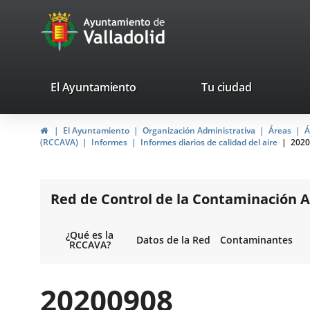
Portal
avaTop
Web
del
Ayuntamiento
valladolid.es
El Ayuntamiento
Tu ciudad
de
Inicio
El Ayuntamiento
Organización Administrativa
Áreas
Á
Valladolid
(RCCAVA)
Informes
Informes diarios de calidad del aire
2020
Red de Control de la Contaminación A
¿Qué es la
Datos de la Red
Contaminantes
RCCAVA?
20200908