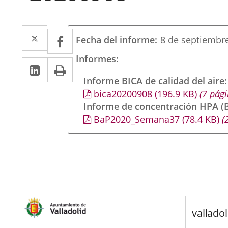
Twitter
Enlace
Facebook
Enlace
Fecha del informe
8 de septiembr
a
a
Informes
LinkedIn
Enlace
Imprimir
una
una
a
Informe BICA de calidad del aire
aplicación
aplicación
bica20200908
(196.9
KB
)
(7 pági
una
externa.
externa.
Informe de concentración HPA (B
aplicación
BaP2020_Semana37
(78.4
KB
)
(2
externa.
valladol