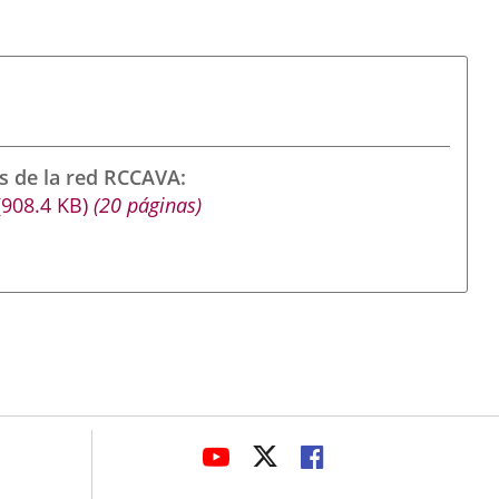
s de la red RCCAVA
(908.4
KB
)
(20 páginas)
avaHeaderSocial
ENLACE
ENLACE
ENLACE
A
A
A