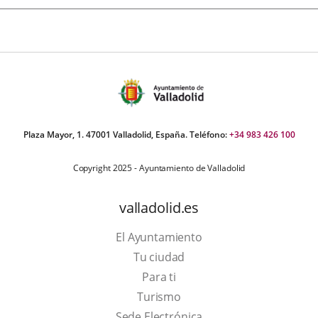
Plaza Mayor, 1. 47001 Valladolid, España. Teléfono:
+34 983 426 100
Copyright 2025 - Ayuntamiento de Valladolid
valladolid.es
El Ayuntamiento
Tu ciudad
Para ti
Este
Turismo
enlace
Enlace
Sede Electrónica