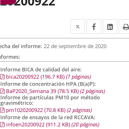
20200922
Twitter
Enlace
Facebook
Enlace
Link
Enla
a
a
a
una
una
una
echa del informe
22 de septiembre de 2020
aplicación
aplicación
aplic
nformes
externa.
externa.
exte
Informe BICA de calidad del aire
bica20200922
(196.7
KB
)
(7 páginas)
Informe de concentración HPA (B(a)P)
BaP2020_Semana 39
(78.5
KB
)
(2 páginas)
Informe de partículas PM10 por método
gravimétrico
pm1020200922
(70.8
KB
)
(2 páginas)
Informe de ensayos de la red RCCAVA
infoen20200922
(911.2
KB
)
(20 páginas)