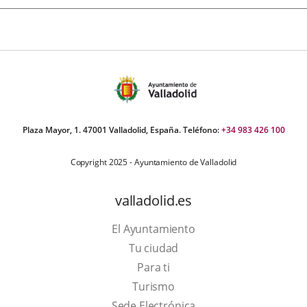
Plaza Mayor, 1. 47001 Valladolid, España. Teléfono:
+34 983 426 100
Copyright 2025 - Ayuntamiento de Valladolid
valladolid.es
El Ayuntamiento
Tu ciudad
Para ti
Este
Turismo
enlace
Enlace
Sede Electrónica