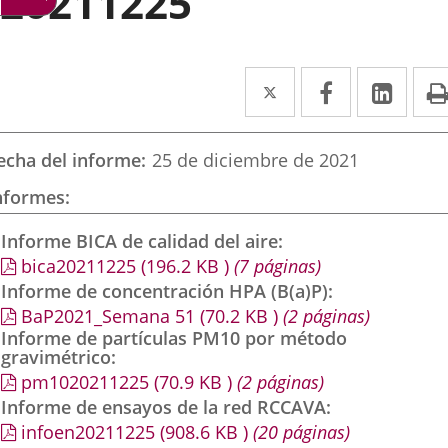
20211225
Twitter
Enlace
Facebook
Enlace
Link
Enla
a
a
a
una
una
una
echa del informe
25 de diciembre de 2021
aplicación
aplicación
aplic
nformes
externa.
externa.
exte
Informe BICA de calidad del aire
bica20211225
(196.2
KB
)
(7 páginas)
Informe de concentración HPA (B(a)P)
BaP2021_Semana 51
(70.2
KB
)
(2 páginas)
Informe de partículas PM10 por método
gravimétrico
pm1020211225
(70.9
KB
)
(2 páginas)
Informe de ensayos de la red RCCAVA
infoen20211225
(908.6
KB
)
(20 páginas)