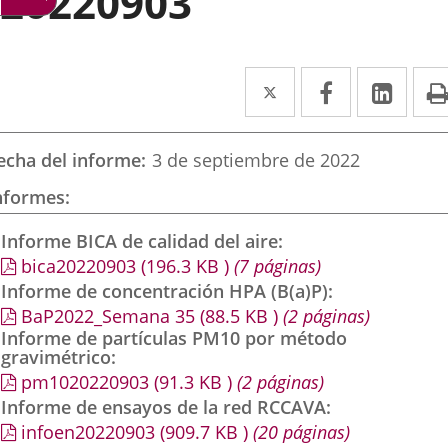
20220903
Twitter
Enlace
Facebook
Enlace
Link
Enla
a
a
a
una
una
una
echa del informe
3 de septiembre de 2022
aplicación
aplicación
aplic
nformes
externa.
externa.
exte
Informe BICA de calidad del aire
bica20220903
(196.3
KB
)
(7 páginas)
Informe de concentración HPA (B(a)P)
BaP2022_Semana 35
(88.5
KB
)
(2 páginas)
Informe de partículas PM10 por método
gravimétrico
pm1020220903
(91.3
KB
)
(2 páginas)
Informe de ensayos de la red RCCAVA
infoen20220903
(909.7
KB
)
(20 páginas)