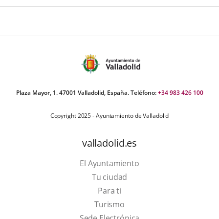
Plaza Mayor, 1. 47001 Valladolid, España. Teléfono:
+34 983 426 100
Copyright 2025 - Ayuntamiento de Valladolid
valladolid.es
El Ayuntamiento
Tu ciudad
Para ti
Este
Turismo
enlace
Enlace
Sede Electrónica