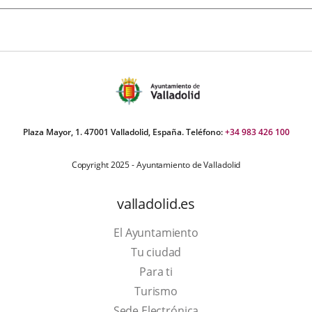
Plaza Mayor, 1. 47001 Valladolid, España. Teléfono:
+34 983 426 100
Copyright 2025 - Ayuntamiento de Valladolid
valladolid.es
El Ayuntamiento
Tu ciudad
Para ti
Este
Turismo
enlace
Enlace
Sede Electrónica