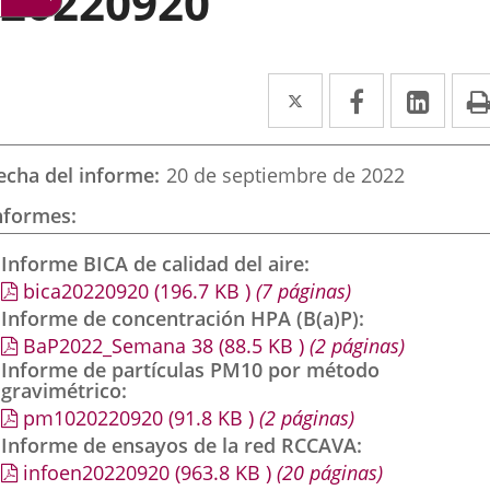
20220920
Twitter
Enlace
Facebook
Enlace
Link
Enla
a
a
a
una
una
una
echa del informe
20 de septiembre de 2022
aplicación
aplicación
aplic
nformes
externa.
externa.
exte
Informe BICA de calidad del aire
bica20220920
(196.7
KB
)
(7 páginas)
Informe de concentración HPA (B(a)P)
BaP2022_Semana 38
(88.5
KB
)
(2 páginas)
Informe de partículas PM10 por método
gravimétrico
pm1020220920
(91.8
KB
)
(2 páginas)
Informe de ensayos de la red RCCAVA
infoen20220920
(963.8
KB
)
(20 páginas)