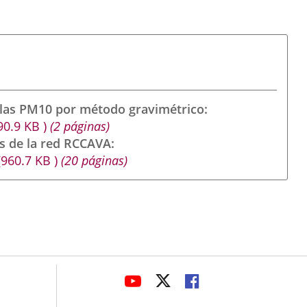
ulas PM10 por método gravimétrico
90.9
KB
)
(2 páginas)
s de la red RCCAVA
(960.7
KB
)
(20 páginas)
avaHeaderSocial
ENLACE
ENLACE
ENLACE
A
A
A