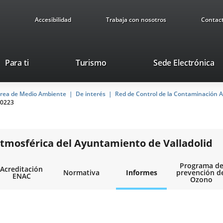
Accesibilidad
Trabaja con nosotros
Contac
Este
En
Para ti
Turismo
Sede Electrónica
enlace
a
se
u
rea de Medio Ambiente
De interés
abrirá
Red de Control de la Contaminación A
ap
0223
en
ex
una
ventana
nueva.
tmosférica del Ayuntamiento de Valladolid
Programa d
Acreditación
Normativa
Informes
prevención d
ENAC
Ozono