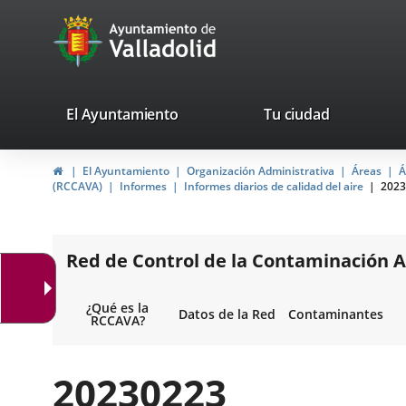
Portal
Saltar al contenido
avaTop
Web
del
Ayuntamiento
valladolid.es
El Ayuntamiento
Tu ciudad
de
Inicio
El Ayuntamiento
Organización Administrativa
Áreas
Á
Valladolid
(RCCAVA)
Informes
Informes diarios de calidad del aire
2023
Red de Control de la Contaminación A
¿Qué es la
Datos de la Red
Contaminantes
RCCAVA?
20230223