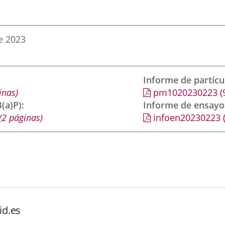
e 2023
Informe de partíc
inas)
pm1020230223
(
(a)P)
Informe de ensayo
(2 páginas)
infoen20230223
id.es