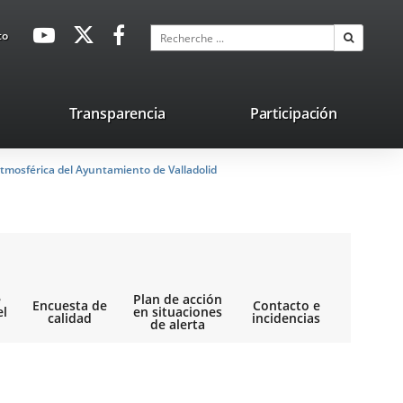
avaHeaderSocial
Enlace
Enlace
Enlace
Recherche
to
Recherch
a
a
a
una
una
una
aplicación
aplicación
aplicación
lace
Transparencia
Participación
externa.
externa.
externa.
na
tmosférica del Ayuntamiento de Valladolid
licación
terna.
e
Plan de acción
Encuesta de
Contacto e
el
en situaciones
calidad
incidencias
de alerta