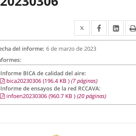
20230306
Twitter
Enlace
Facebook
Enlace
Link
Enla
a
a
a
una
una
una
echa del informe
6 de marzo de 2023
aplicación
aplicación
aplic
nformes
externa.
externa.
exte
Informe BICA de calidad del aire
bica20230306
(196.4
KB
)
(7 páginas)
Informe de ensayos de la red RCCAVA
infoen20230306
(960.7
KB
)
(20 páginas)