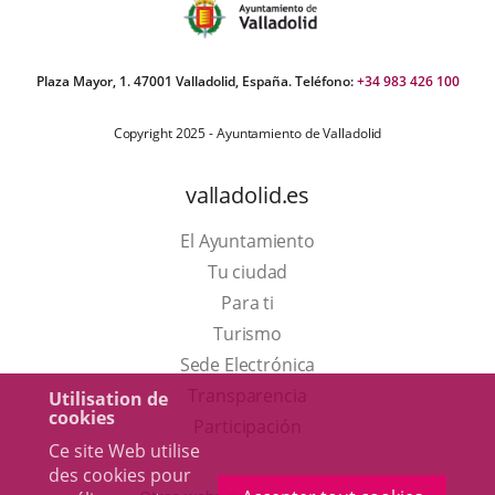
Plaza Mayor, 1. 47001 Valladolid, España. Teléfono:
+34 983 426 100
Copyright 2025 - Ayuntamiento de Valladolid
valladolid.es
El Ayuntamiento
Tu ciudad
Para ti
Este
Turismo
enlace
Enlace
Sede Electrónica
se
a
Transparencia
Utilisation de
cookies
abrirá
una
Participación
Ce site Web utilise
en
aplicación
des cookies pour
una
externa.