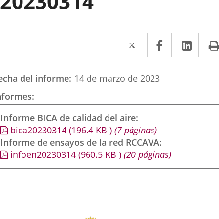
20230314
Twitter
Enlace
Facebook
Enlace
Link
Enla
a
a
a
una
una
una
echa del informe
14 de marzo de 2023
aplicación
aplicación
aplic
nformes
externa.
externa.
exte
Informe BICA de calidad del aire
bica20230314
(196.4
KB
)
(7 páginas)
Informe de ensayos de la red RCCAVA
infoen20230314
(960.5
KB
)
(20 páginas)