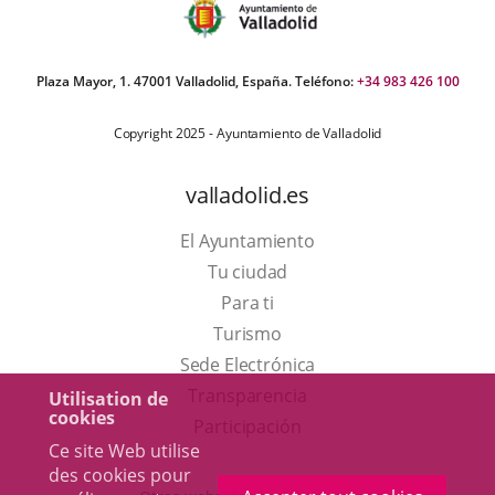
Plaza Mayor, 1. 47001 Valladolid, España. Teléfono:
+34 983 426 100
Copyright 2025 - Ayuntamiento de Valladolid
valladolid.es
El Ayuntamiento
Tu ciudad
Para ti
Este
Turismo
enlace
Enlace
Sede Electrónica
se
a
Transparencia
Utilisation de
cookies
abrirá
una
Participación
Ce site Web utilise
en
aplicación
des cookies pour
una
externa.