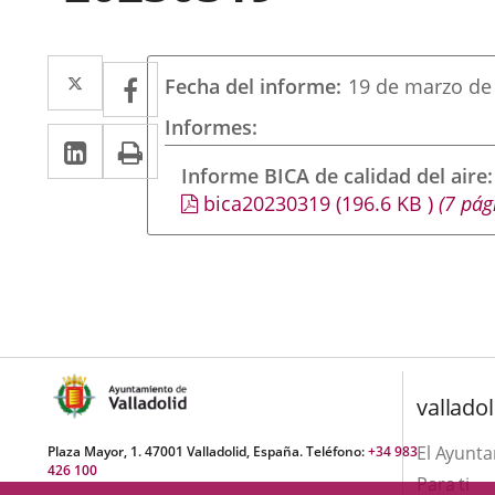
Twitter
Enlace
Facebook
Enlace
Fecha del informe
19 de marzo de
a
a
Informes
LinkedIn
Enlace
Imprimir
una
una
a
Informe BICA de calidad del aire
aplicación
aplicación
bica20230319
(196.6
KB
)
(7 pág
una
externa.
externa.
aplicación
externa.
valladol
El Ayunt
Plaza Mayor, 1. 47001 Valladolid, España. Teléfono:
+34 983
426 100
Para ti