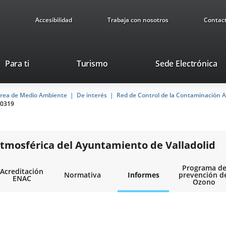
Accesibilidad
Trabaja con nosotros
Contac
Este
En
Para ti
Turismo
Sede Electrónica
enlace
a
se
u
rea de Medio Ambiente
De interés
abrirá
Red de Control de la Contaminación A
ap
0319
en
ex
una
ventana
nueva.
tmosférica del Ayuntamiento de Valladolid
Programa d
Acreditación
Normativa
Informes
prevención d
ENAC
Ozono