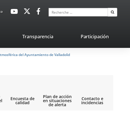
avaHeaderSocial
Enlace
Enlace
Enlace
Recherche
to
Recherch
a
a
a
una
una
una
aplicación
aplicación
aplicación
lace
Transparencia
Participación
externa.
externa.
externa.
na
tmosférica del Ayuntamiento de Valladolid
licación
terna.
e
Plan de acción
Encuesta de
Contacto e
el
en situaciones
calidad
incidencias
de alerta