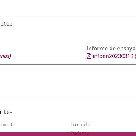
 2023
Informe de ensayo
inas)
infoen20230319
id.es
amiento
Tu ciudad
Este
Turismo