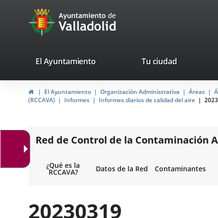
Portal
Saltar al contenido
avaTop
Web
del
Ayuntamiento
valladolid.es
El Ayuntamiento
Tu ciudad
de
Inicio
El Ayuntamiento
Organización Administrativa
Áreas
Á
Valladolid
(RCCAVA)
Informes
Informes diarios de calidad del aire
2023
Red de Control de la Contaminación A
¿Qué es la
Datos de la Red
Contaminantes
RCCAVA?
20230319