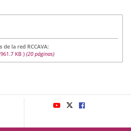
s de la red RCCAVA
(961.7
KB
)
(20 páginas)
avaHeaderSocial
ENLACE
ENLACE
ENLACE
A
A
A
UNA
UNA
UNA
APLICACIÓN
APLICACIÓN
APLICACIÓN