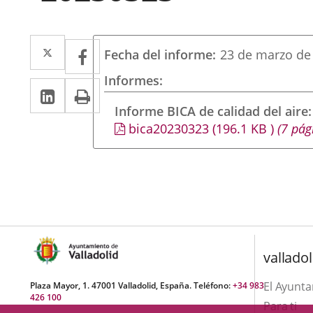
Twitter
Enlace
Facebook
Enlace
Fecha del informe
23 de marzo de
a
a
Informes
LinkedIn
Enlace
Imprimir
una
una
a
Informe BICA de calidad del aire
aplicación
aplicación
bica20230323
(196.1
KB
)
(7 pág
una
externa.
externa.
aplicación
externa.
valladol
El Ayunt
Plaza Mayor, 1. 47001 Valladolid, España. Teléfono:
+34 983
426 100
Para ti