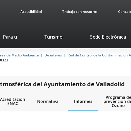
Accesibilidad
Trabaja con nosotros
Contac
Este
En
Para ti
Turismo
Sede Electrónica
enlace
a
se
u
rea de Medio Ambiente
De interés
abrirá
Red de Control de la Contaminación A
ap
0323
en
ex
una
ventana
nueva.
tmosférica del Ayuntamiento de Valladolid
Programa d
Acreditación
Normativa
Informes
prevención d
ENAC
Ozono