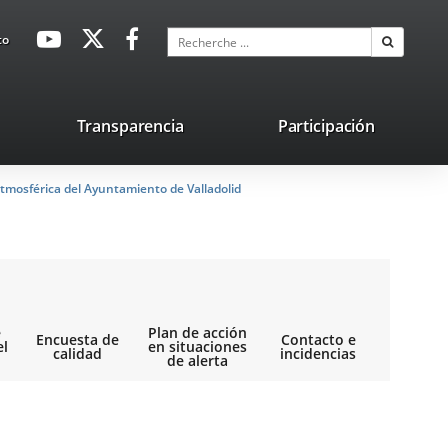
avaHeaderSocial
Enlace
Enlace
Enlace
Recherche
to
Recherch
a
a
a
una
una
una
aplicación
aplicación
aplicación
lace
Transparencia
Participación
externa.
externa.
externa.
na
tmosférica del Ayuntamiento de Valladolid
licación
terna.
e
Plan de acción
Encuesta de
Contacto e
el
en situaciones
calidad
incidencias
de alerta