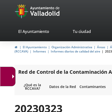
Portal
Saltar al contenido
avaTop
Web
del
Ayuntamiento
valladolid.es
El Ayuntamiento
Tu ciudad
de
Inicio
El Ayuntamiento
Organización Administrativa
Áreas
Á
Valladolid
(RCCAVA)
Informes
Informes diarios de calidad del aire
2023
Red de Control de la Contaminación A
¿Qué es la
Datos de la Red
Contaminantes
RCCAVA?
20230323