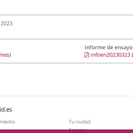
 2023
Informe de ensayo
inas)
infoen20230323
id.es
amiento
Tu ciudad
Este
Turismo