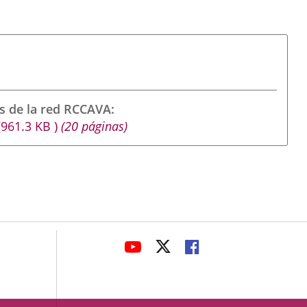
s de la red RCCAVA
(961.3
KB
)
(20 páginas)
avaHeaderSocial
ENLACE
ENLACE
ENLACE
A
A
A
UNA
UNA
UNA
APLICACIÓN
APLICACIÓN
APLICACIÓN