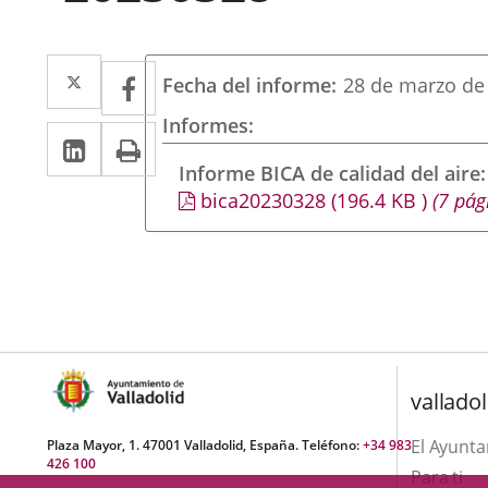
Twitter
Enlace
Facebook
Enlace
Fecha del informe
28 de marzo de
a
a
Informes
LinkedIn
Enlace
Imprimir
una
una
a
Informe BICA de calidad del aire
aplicación
aplicación
bica20230328
(196.4
KB
)
(7 pág
una
externa.
externa.
aplicación
externa.
valladol
El Ayunt
Plaza Mayor, 1. 47001 Valladolid, España. Teléfono:
+34 983
426 100
Para ti