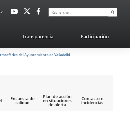
avaHeaderSocial
Enlace
Enlace
Enlace
Recherche
to
Recherch
a
a
a
una
una
una
aplicación
aplicación
aplicación
lace
Transparencia
Participación
externa.
externa.
externa.
na
tmosférica del Ayuntamiento de Valladolid
licación
terna.
e
Plan de acción
Encuesta de
Contacto e
el
en situaciones
calidad
incidencias
de alerta