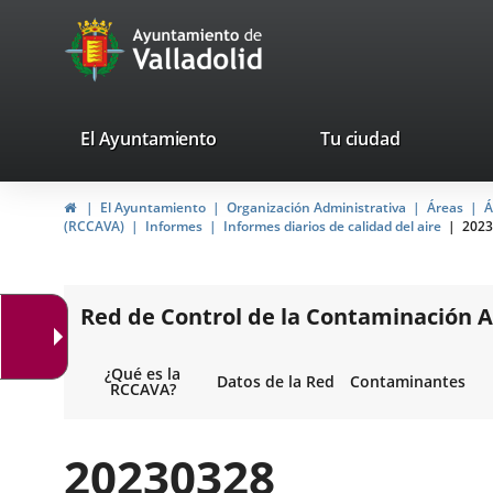
Portal
Saltar al contenido
avaTop
Web
del
Ayuntamiento
valladolid.es
El Ayuntamiento
Tu ciudad
de
Inicio
El Ayuntamiento
Organización Administrativa
Áreas
Á
Valladolid
(RCCAVA)
Informes
Informes diarios de calidad del aire
2023
Red de Control de la Contaminación A
¿Qué es la
Datos de la Red
Contaminantes
RCCAVA?
20230328