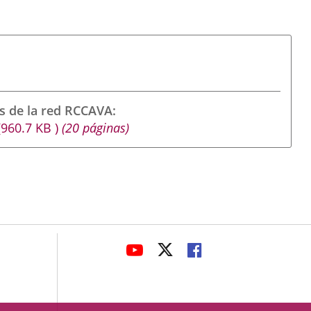
s de la red RCCAVA
(960.7
KB
)
(20 páginas)
avaHeaderSocial
ENLACE
ENLACE
ENLACE
A
A
A
UNA
UNA
UNA
APLICACIÓN
APLICACIÓN
APLICACIÓN