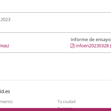
 2023
Informe de ensayo
inas)
infoen20230328
id.es
amiento
Tu ciudad
Este
Turismo