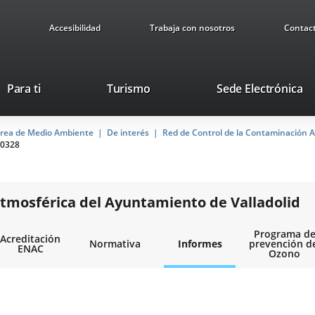
Accesibilidad
Trabaja con nosotros
Contac
Este
En
Para ti
Turismo
Sede Electrónica
enlace
a
se
u
rea de Medio Ambiente
De interés
abrirá
Red de Control de la Contaminación A
ap
0328
en
ex
una
ventana
nueva.
tmosférica del Ayuntamiento de Valladolid
Programa d
Acreditación
Normativa
Informes
prevención d
ENAC
Ozono