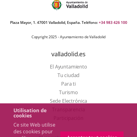
Plaza Mayor, 1. 47001 Valladolid, España. Teléfono:
+34 983 426 100
Copyright 2025 - Ayuntamiento de Valladolid
valladolid.es
El Ayuntamiento
Tu ciudad
Para ti
Este
Turismo
enlace
Enlace
Sede Electrónica
se
a
Transparencia
Utilisation de
cookies
abrirá
una
Participación
Ce site Web utilise
en
aplicación
des cookies pour
una
externa.