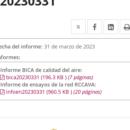
20230331
Twitter
Enlace
Facebook
Enlace
Link
Enla
a
a
a
una
una
una
echa del informe
31 de marzo de 2023
aplicación
aplicación
aplic
nformes
externa.
externa.
exte
Informe BICA de calidad del aire
bica20230331
(196.3
KB
)
(7 páginas)
Informe de ensayos de la red RCCAVA
infoen20230331
(960.5
KB
)
(20 páginas)