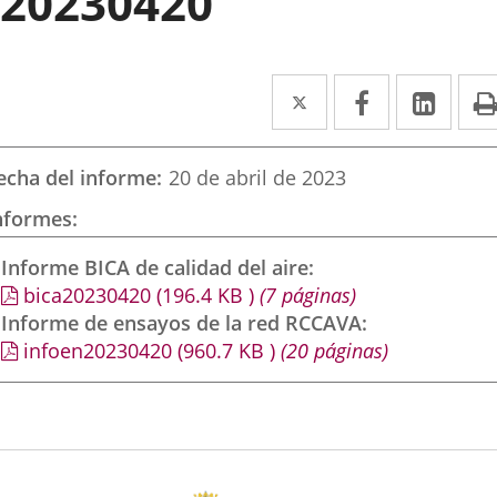
20230420
Twitter
Enlace
Facebook
Enlace
Link
Enla
a
a
a
una
una
una
echa del informe
20 de abril de 2023
aplicación
aplicación
aplic
nformes
externa.
externa.
exte
Informe BICA de calidad del aire
bica20230420
(196.4
KB
)
(7 páginas)
Informe de ensayos de la red RCCAVA
infoen20230420
(960.7
KB
)
(20 páginas)