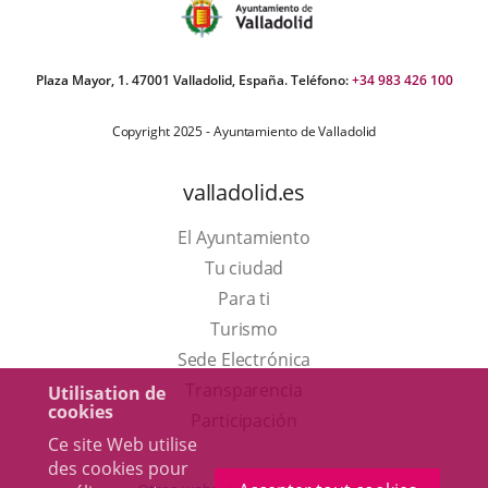
Plaza Mayor, 1. 47001 Valladolid, España. Teléfono:
+34 983 426 100
Copyright 2025 - Ayuntamiento de Valladolid
valladolid.es
El Ayuntamiento
Tu ciudad
Para ti
Este
Turismo
enlace
Enlace
Sede Electrónica
se
a
Transparencia
Utilisation de
cookies
abrirá
una
Participación
Ce site Web utilise
en
aplicación
des cookies pour
una
externa.