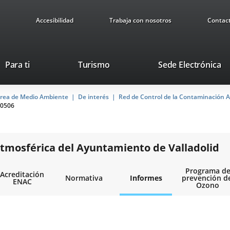
Accesibilidad
Trabaja con nosotros
Contac
Este
En
Para ti
Turismo
Sede Electrónica
enlace
a
se
u
rea de Medio Ambiente
De interés
abrirá
Red de Control de la Contaminación A
ap
0506
en
ex
una
ventana
nueva.
tmosférica del Ayuntamiento de Valladolid
Programa d
Acreditación
Normativa
Informes
prevención d
ENAC
Ozono