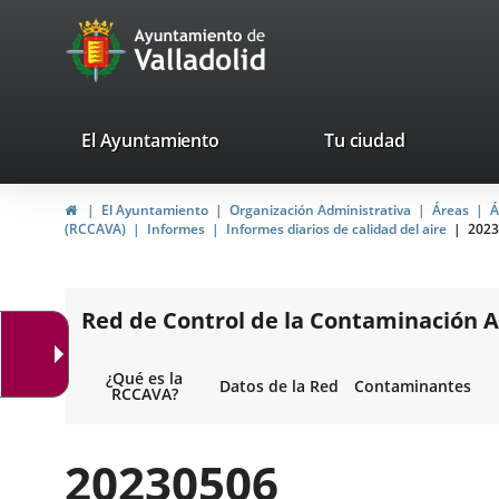
Portal
Saltar al contenido
avaTop
Web
del
Ayuntamiento
valladolid.es
El Ayuntamiento
Tu ciudad
de
Inicio
El Ayuntamiento
Organización Administrativa
Áreas
Á
Valladolid
(RCCAVA)
Informes
Informes diarios de calidad del aire
2023
Red de Control de la Contaminación A
¿Qué es la
Datos de la Red
Contaminantes
RCCAVA?
20230506