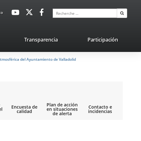
avaHeaderSocial
Enlace
Enlace
Enlace
Recherche
to
Recherch
a
a
a
una
una
una
aplicación
aplicación
aplicación
lace
Transparencia
Participación
externa.
externa.
externa.
na
tmosférica del Ayuntamiento de Valladolid
licación
terna.
e
Plan de acción
Encuesta de
Contacto e
el
en situaciones
calidad
incidencias
de alerta