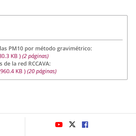
ulas PM10 por método gravimétrico
80.3
KB
)
(2 páginas)
s de la red RCCAVA
(960.4
KB
)
(20 páginas)
avaHeaderSocial
ENLACE
ENLACE
ENLACE
A
A
A