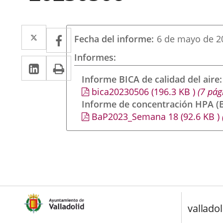
Twitter
Enlace
Facebook
Enlace
Fecha del informe
6 de mayo de 2
a
a
Informes
LinkedIn
Enlace
Imprimir
una
una
a
Informe BICA de calidad del aire
aplicación
aplicación
bica20230506
(196.3
KB
)
(7 pág
una
externa.
externa.
Informe de concentración HPA (B
aplicación
BaP2023_Semana 18
(92.6
KB
)
externa.
valladol