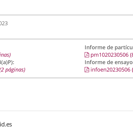
023
Informe de partíc
inas)
pm1020230506
(
(a)P)
Informe de ensayo
(2 páginas)
infoen20230506
id.es