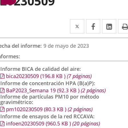
20230509
Twitter
Enlace
Facebook
Enlace
Link
Enla
a
a
a
una
una
una
echa del informe
9 de mayo de 2023
aplicación
aplicación
aplic
nformes
externa.
externa.
exte
Informe BICA de calidad del aire
bica20230509
(196.8
KB
)
(7 páginas)
Informe de concentración HPA (B(a)P)
BaP2023_Semana 19
(92.3
KB
)
(2 páginas)
Informe de partículas PM10 por método
gravimétrico
pm1020230509
(80.3
KB
)
(2 páginas)
Informe de ensayos de la red RCCAVA
infoen20230509
(960.5
KB
)
(20 páginas)