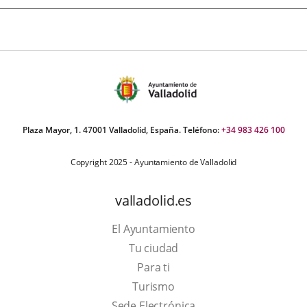
Plaza Mayor, 1. 47001 Valladolid, España. Teléfono:
+34 983 426 100
Copyright 2025 - Ayuntamiento de Valladolid
valladolid.es
El Ayuntamiento
Tu ciudad
Para ti
Este
Turismo
enlace
Enlace
Sede Electrónica