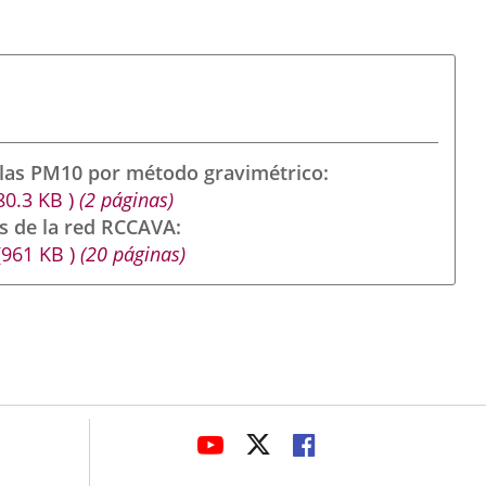
ulas PM10 por método gravimétrico
80.3
KB
)
(2 páginas)
s de la red RCCAVA
(961
KB
)
(20 páginas)
avaHeaderSocial
ENLACE
ENLACE
ENLACE
A
A
A