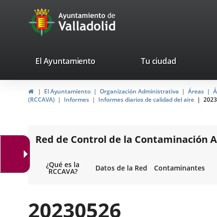
Portal
Saltar al contenido
avaTop
Web
del
Ayuntamiento
valladolid.es
El Ayuntamiento
Tu ciudad
de
Inicio
El Ayuntamiento
Organización Administrativa
Áreas
Á
Valladolid
(RCCAVA)
Informes
Informes diarios de calidad del aire
2023
Red de Control de la Contaminación A
¿Qué es la
Datos de la Red
Contaminantes
RCCAVA?
20230526