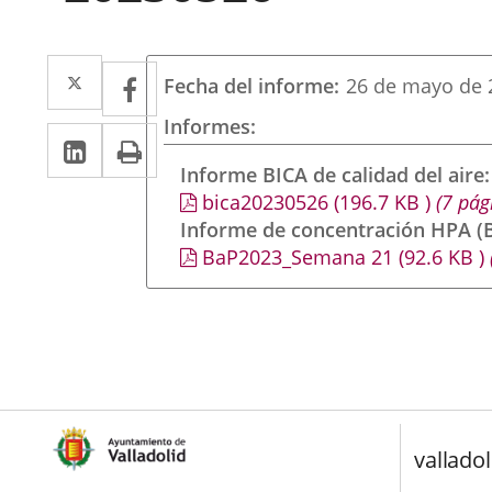
Twitter
Enlace
Facebook
Enlace
Fecha del informe
26 de mayo de 
a
a
Informes
LinkedIn
Enlace
Imprimir
una
una
a
Informe BICA de calidad del aire
aplicación
aplicación
bica20230526
(196.7
KB
)
(7 pág
una
externa.
externa.
Informe de concentración HPA (B
aplicación
BaP2023_Semana 21
(92.6
KB
)
externa.
valladol