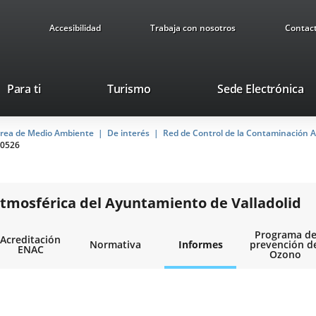
Accesibilidad
Trabaja con nosotros
Contac
Este
En
Para ti
Turismo
Sede Electrónica
enlace
a
se
u
rea de Medio Ambiente
De interés
abrirá
Red de Control de la Contaminación A
ap
0526
en
ex
una
ventana
nueva.
tmosférica del Ayuntamiento de Valladolid
Programa d
Acreditación
Normativa
Informes
prevención d
ENAC
Ozono