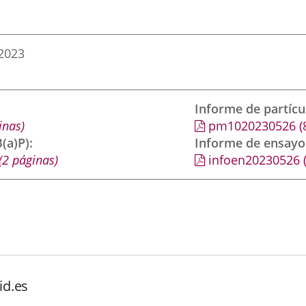
2023
Informe de partíc
inas)
pm1020230526
(
(a)P)
Informe de ensayo
(2 páginas)
infoen20230526
id.es