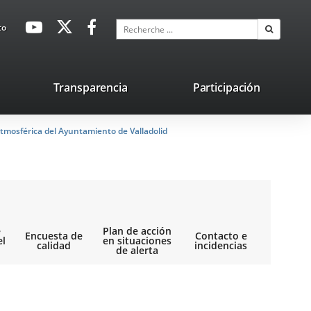
avaHeaderSocial
Enlace
Enlace
Enlace
Recherche
to
Recherch
a
a
a
una
una
una
aplicación
aplicación
aplicación
lace
Transparencia
Participación
externa.
externa.
externa.
na
tmosférica del Ayuntamiento de Valladolid
licación
terna.
e
Plan de acción
Encuesta de
Contacto e
el
en situaciones
calidad
incidencias
de alerta