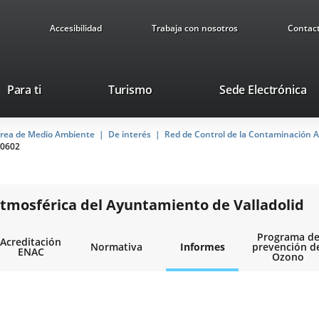
Accesibilidad
Trabaja con nosotros
Contac
Este
En
Para ti
Turismo
Sede Electrónica
enlace
a
se
u
rea de Medio Ambiente
De interés
abrirá
Red de Control de la Contaminación A
ap
0602
en
ex
una
ventana
nueva.
tmosférica del Ayuntamiento de Valladolid
Programa d
Acreditación
Normativa
Informes
prevención d
ENAC
Ozono