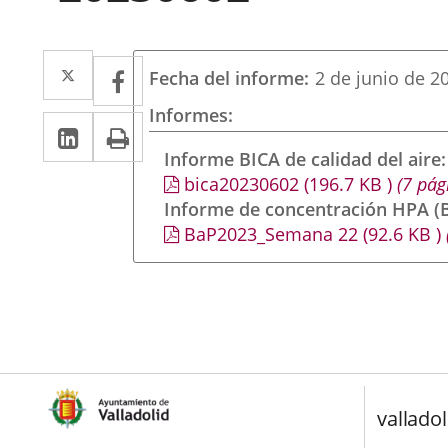
Twitter
Enlace
Facebook
Enlace
Fecha del informe
2 de junio de 2
a
a
Informes
LinkedIn
Enlace
Imprimir
una
una
a
Informe BICA de calidad del aire
aplicación
aplicación
bica20230602
(196.7
KB
)
(7 pág
una
externa.
externa.
Informe de concentración HPA (B
aplicación
BaP2023_Semana 22
(92.6
KB
)
externa.
valladol