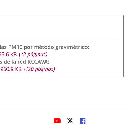
ulas PM10 por método gravimétrico
95.6
KB
)
(2 páginas)
s de la red RCCAVA
(960.8
KB
)
(20 páginas)
avaHeaderSocial
ENLACE
ENLACE
ENLACE
A
A
A