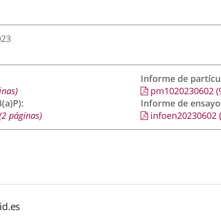
023
Informe de partíc
inas)
pm1020230602
(
(a)P)
Informe de ensayo
(2 páginas)
infoen20230602
id.es