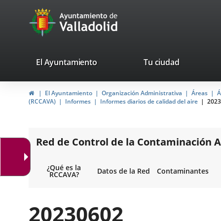
Portal
Saltar al contenido
avaTop
Web
del
Ayuntamiento
valladolid.es
El Ayuntamiento
Tu ciudad
de
Inicio
El Ayuntamiento
Organización Administrativa
Áreas
Á
Valladolid
(RCCAVA)
Informes
Informes diarios de calidad del aire
2023
Red de Control de la Contaminación A
¿Qué es la
Datos de la Red
Contaminantes
RCCAVA?
20230602