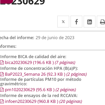
20230629
Twitter
Enlace
Facebook
Enlace
Link
Enla
a
a
a
una
una
una
echa del informe
29 de junio de 2023
aplicación
aplicación
aplic
nformes
externa.
externa.
exte
Informe BICA de calidad del aire
bica20230629
(196.6
KB
)
(7 páginas)
Informe de concentración HPA (B(a)P)
BaP2023_Semana 26
(92.3
KB
)
(2 páginas)
Informe de partículas PM10 por método
gravimétrico
pm1020230629
(95.6
KB
)
(2 páginas)
Informe de ensayos de la red RCCAVA
infoen20230629
(960.8
KB
)
(20 páginas)