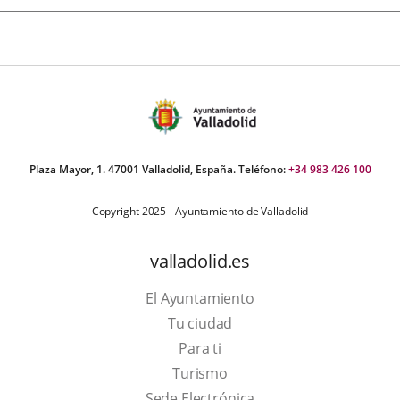
Plaza Mayor, 1. 47001 Valladolid, España. Teléfono:
+34 983 426 100
Copyright 2025 - Ayuntamiento de Valladolid
valladolid.es
El Ayuntamiento
Tu ciudad
Para ti
Este
Turismo
enlace
Enlace
Sede Electrónica