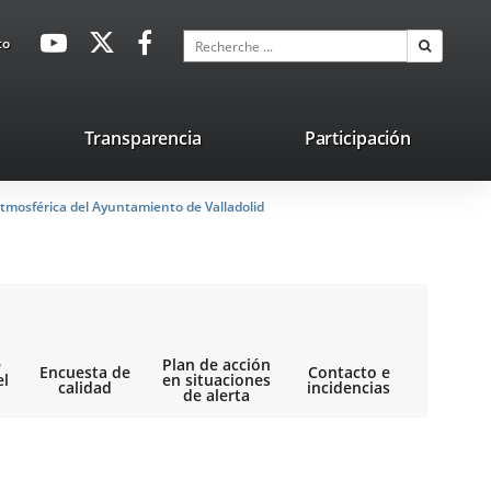
avaHeaderSocial
Enlace
Enlace
Enlace
Recherche
to
Recherch
a
a
a
una
una
una
aplicación
aplicación
aplicación
lace
Transparencia
Participación
externa.
externa.
externa.
na
tmosférica del Ayuntamiento de Valladolid
licación
terna.
e
Plan de acción
Encuesta de
Contacto e
el
en situaciones
calidad
incidencias
de alerta