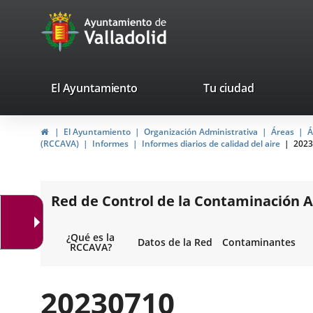
Portal
Saltar al contenido
avaTop
Web
del
Ayuntamiento
valladolid.es
El Ayuntamiento
Tu ciudad
de
Inicio
El Ayuntamiento
Organización Administrativa
Áreas
Á
Valladolid
(RCCAVA)
Informes
Informes diarios de calidad del aire
2023
Red de Control de la Contaminación A
¿Qué es la
Datos de la Red
Contaminantes
RCCAVA?
20230710