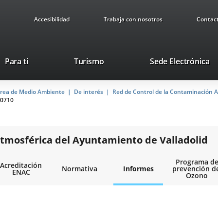
Accesibilidad
Trabaja con nosotros
Contac
Este
En
Para ti
Turismo
Sede Electrónica
enlace
a
se
u
rea de Medio Ambiente
De interés
abrirá
Red de Control de la Contaminación A
ap
0710
en
ex
una
ventana
nueva.
tmosférica del Ayuntamiento de Valladolid
Programa d
Acreditación
Normativa
Informes
prevención d
ENAC
Ozono