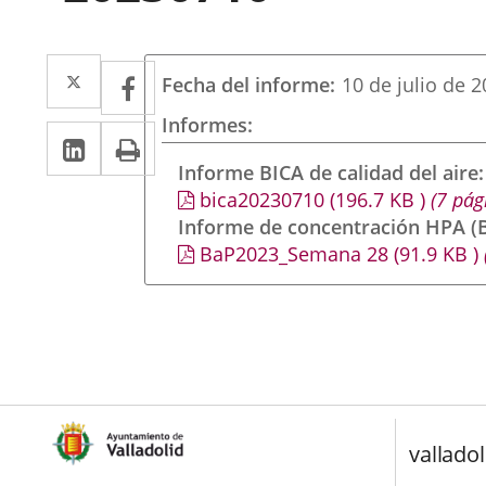
Twitter
Enlace
Facebook
Enlace
Fecha del informe
10 de julio de 
a
a
Informes
LinkedIn
Enlace
Imprimir
una
una
a
Informe BICA de calidad del aire
aplicación
aplicación
bica20230710
(196.7
KB
)
(7 pág
una
externa.
externa.
Informe de concentración HPA (B
aplicación
BaP2023_Semana 28
(91.9
KB
)
externa.
valladol