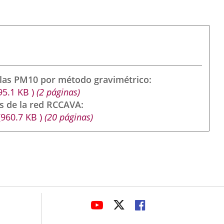
ulas PM10 por método gravimétrico
95.1
KB
)
(2 páginas)
s de la red RCCAVA
(960.7
KB
)
(20 páginas)
avaHeaderSocial
ENLACE
ENLACE
ENLACE
A
A
A