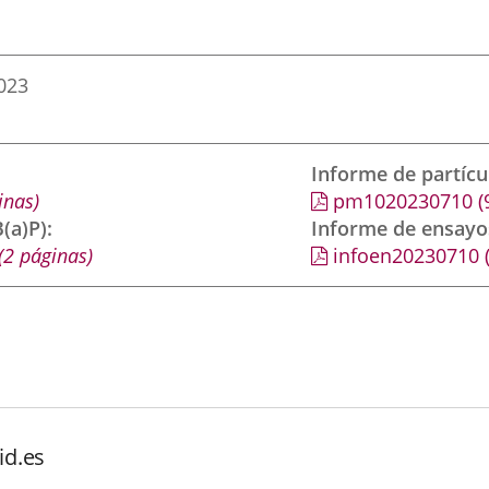
2023
Informe de partíc
inas)
pm1020230710
(
(a)P)
Informe de ensayo
(2 páginas)
infoen20230710
id.es