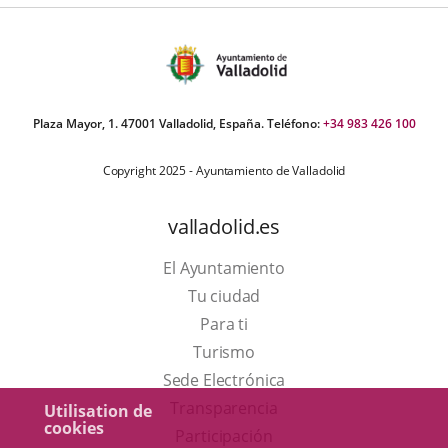
Plaza Mayor, 1. 47001 Valladolid, España. Teléfono:
+34 983 426 100
Copyright 2025 - Ayuntamiento de Valladolid
valladolid.es
El Ayuntamiento
Tu ciudad
Para ti
Este
Turismo
enlace
Enlace
Sede Electrónica
se
a
Transparencia
Utilisation de
cookies
abrirá
una
Participación