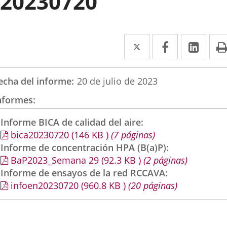
20230720
Twitter
Enlace
Facebook
Enlace
Link
Enla
a
a
a
una
una
una
echa del informe
20 de julio de 2023
aplicación
aplicación
aplic
nformes
externa.
externa.
exte
Informe BICA de calidad del aire
bica20230720
(146
KB
)
(7 páginas)
Informe de concentración HPA (B(a)P)
BaP2023_Semana 29
(92.3
KB
)
(2 páginas)
Informe de ensayos de la red RCCAVA
infoen20230720
(960.8
KB
)
(20 páginas)