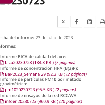
20230723
Twitter
Enlace
Facebook
Enlace
Link
Enla
a
a
a
una
una
una
echa del informe
23 de julio de 2023
aplicación
aplicación
aplic
nformes
externa.
externa.
exte
Informe BICA de calidad del aire
bica20230723
(184.3
KB
)
(7 páginas)
Informe de concentración HPA (B(a)P)
BaP2023_Semana 29
(92.3
KB
)
(2 páginas)
Informe de partículas PM10 por método
gravimétrico
pm1020230723
(95.5
KB
)
(2 páginas)
Informe de ensayos de la red RCCAVA
infoen20230723
(960.9
KB
)
(20 páginas)