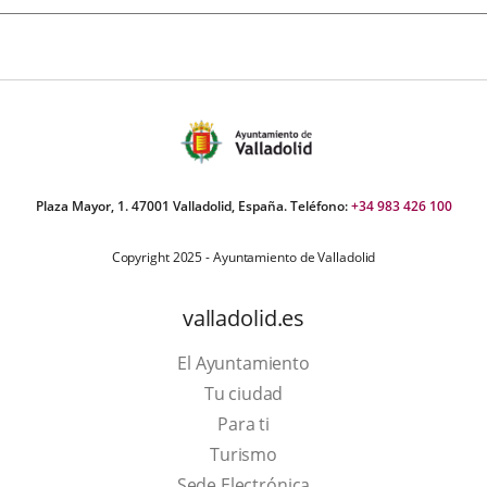
Plaza Mayor, 1. 47001 Valladolid, España. Teléfono:
+34 983 426 100
Copyright 2025 - Ayuntamiento de Valladolid
valladolid.es
El Ayuntamiento
Tu ciudad
Para ti
Este
Turismo
enlace
Enlace
Sede Electrónica