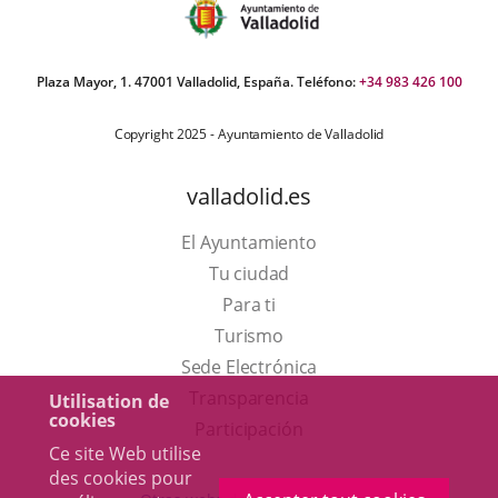
Plaza Mayor, 1. 47001 Valladolid, España. Teléfono:
+34 983 426 100
Copyright 2025 - Ayuntamiento de Valladolid
valladolid.es
El Ayuntamiento
Tu ciudad
Para ti
Este
Turismo
enlace
Enlace
Sede Electrónica
se
a
Transparencia
Utilisation de
cookies
abrirá
una
Participación
Ce site Web utilise
en
aplicación
des cookies pour
una
externa.