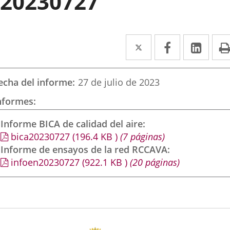
20230727
Twitter
Enlace
Facebook
Enlace
Link
Enla
a
a
a
una
una
una
echa del informe
27 de julio de 2023
aplicación
aplicación
aplic
nformes
externa.
externa.
exte
Informe BICA de calidad del aire
bica20230727
(196.4
KB
)
(7 páginas)
Informe de ensayos de la red RCCAVA
infoen20230727
(922.1
KB
)
(20 páginas)