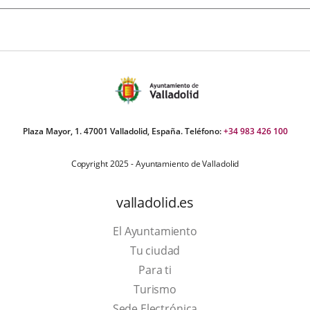
Plaza Mayor, 1. 47001 Valladolid, España. Teléfono:
+34 983 426 100
Copyright 2025 - Ayuntamiento de Valladolid
valladolid.es
El Ayuntamiento
Tu ciudad
Para ti
Este
Turismo
enlace
Enlace
Sede Electrónica