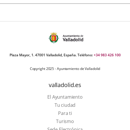
Plaza Mayor, 1. 47001 Valladolid, España. Teléfono:
+34 983 426 100
Copyright 2025 - Ayuntamiento de Valladolid
valladolid.es
El Ayuntamiento
Tu ciudad
Para ti
Este
Turismo
enlace
Enlace
Sede Electrónica