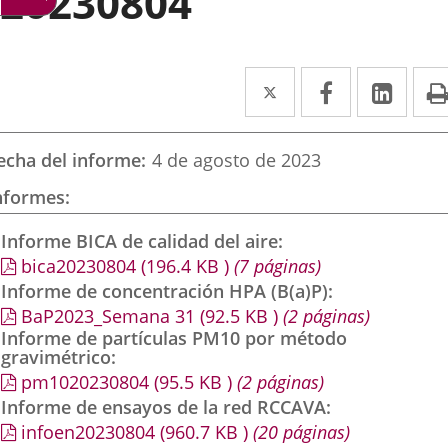
20230804
Twitter
Enlace
Facebook
Enlace
Link
Enla
a
a
a
una
una
una
echa del informe
4 de agosto de 2023
aplicación
aplicación
aplic
nformes
externa.
externa.
exte
Informe BICA de calidad del aire
bica20230804
(196.4
KB
)
(7 páginas)
Informe de concentración HPA (B(a)P)
BaP2023_Semana 31
(92.5
KB
)
(2 páginas)
Informe de partículas PM10 por método
gravimétrico
pm1020230804
(95.5
KB
)
(2 páginas)
Informe de ensayos de la red RCCAVA
infoen20230804
(960.7
KB
)
(20 páginas)