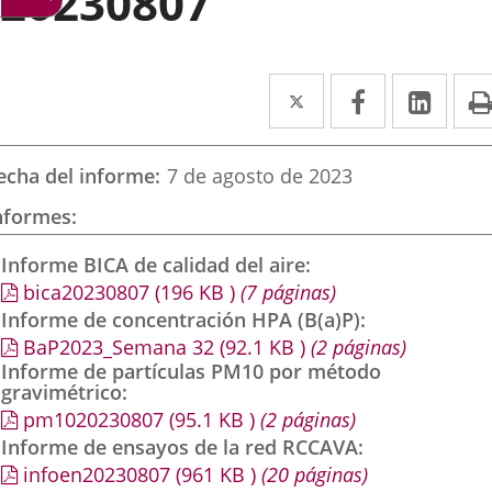
20230807
Twitter
Enlace
Facebook
Enlace
Link
Enla
a
a
a
una
una
una
echa del informe
7 de agosto de 2023
aplicación
aplicación
aplic
nformes
externa.
externa.
exte
Informe BICA de calidad del aire
bica20230807
(196
KB
)
(7 páginas)
Informe de concentración HPA (B(a)P)
BaP2023_Semana 32
(92.1
KB
)
(2 páginas)
Informe de partículas PM10 por método
gravimétrico
pm1020230807
(95.1
KB
)
(2 páginas)
Informe de ensayos de la red RCCAVA
infoen20230807
(961
KB
)
(20 páginas)