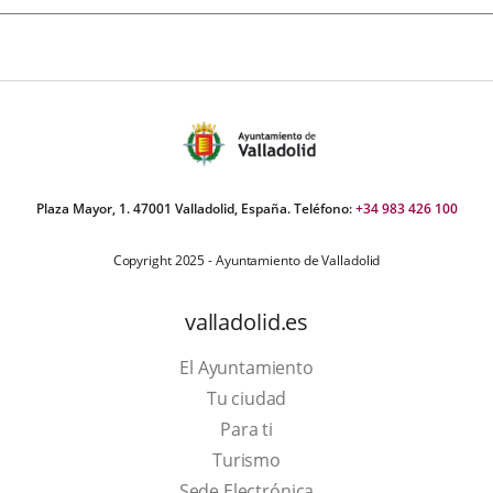
Plaza Mayor, 1. 47001 Valladolid, España. Teléfono:
+34 983 426 100
Copyright 2025 - Ayuntamiento de Valladolid
valladolid.es
El Ayuntamiento
Tu ciudad
Para ti
Este
Turismo
enlace
Enlace
Sede Electrónica