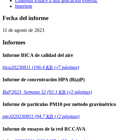
LinkedIn
Enlace a una aplicación externa.
Imprimir
Fecha del informe
11 de agosto de 2023
Informes
Informe BICA de calidad del aire
bica20230811
(196.4
KB
)
(7 páginas)
Informe de concentración HPA (B(a)P)
BaP2023_Semana 32
(92.1
KB
)
(2 páginas)
Informe de partículas PM10 por método gravimétrico
pm1020230811
(94.7
KB
)
(2 páginas)
Informe de ensayos de la red RCCAVA