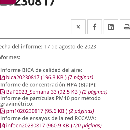
20230817
Twitter
Enlace
Facebook
Enlace
Link
Enla
a
a
a
una
una
una
echa del informe
17 de agosto de 2023
aplicación
aplicación
aplic
nformes
externa.
externa.
exte
Informe BICA de calidad del aire
bica20230817
(196.3
KB
)
(7 páginas)
Informe de concentración HPA (B(a)P)
BaP2023_Semana 33
(92.5
KB
)
(2 páginas)
Informe de partículas PM10 por método
gravimétrico
pm1020230817
(95.6
KB
)
(2 páginas)
Informe de ensayos de la red RCCAVA
infoen20230817
(960.9
KB
)
(20 páginas)