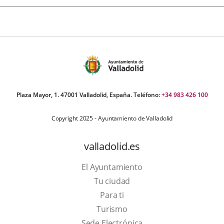
Plaza Mayor, 1. 47001 Valladolid, España. Teléfono:
+34 983 426 100
Copyright 2025 - Ayuntamiento de Valladolid
valladolid.es
El Ayuntamiento
Tu ciudad
Para ti
Este
Turismo
enlace
Enlace
Sede Electrónica