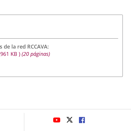
s de la red RCCAVA
(961
KB
)
(20 páginas)
avaHeaderSocial
ENLACE
ENLACE
ENLACE
A
A
A