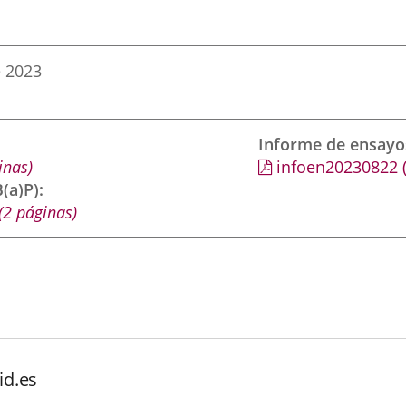
e 2023
Informe de ensayo
inas)
infoen20230822
(a)P)
(2 páginas)
id.es