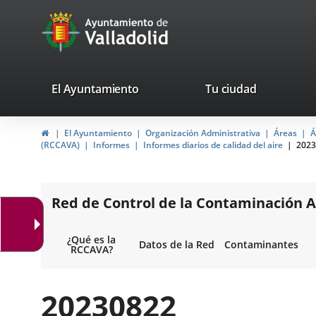
Portal
Saltar al contenido
avaTop
Web
del
Ayuntamiento
valladolid.es
El Ayuntamiento
Tu ciudad
de
Inicio
El Ayuntamiento
Organización Administrativa
Áreas
Á
Valladolid
(RCCAVA)
Informes
Informes diarios de calidad del aire
2023
Red de Control de la Contaminación A
¿Qué es la
Datos de la Red
Contaminantes
RCCAVA?
20230822