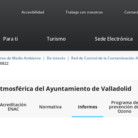
Accesibilidad
Trabaja con nosotros
Contac
Este
En
Para ti
Turismo
Sede Electrónica
enlace
a
se
u
rea de Medio Ambiente
De interés
abrirá
Red de Control de la Contaminación A
ap
0822
en
ex
una
ventana
nueva.
tmosférica del Ayuntamiento de Valladolid
Programa d
Acreditación
Normativa
Informes
prevención d
ENAC
Ozono