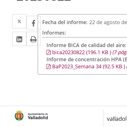
Twitter
Enlace
Facebook
Enlace
Fecha del informe
22 de agosto d
a
a
Informes
LinkedIn
Enlace
Imprimir
una
una
a
Informe BICA de calidad del aire
aplicación
aplicación
bica20230822
(196.1
KB
)
(7 pág
una
externa.
externa.
Informe de concentración HPA (B
aplicación
BaP2023_Semana 34
(92.5
KB
)
externa.
valladol