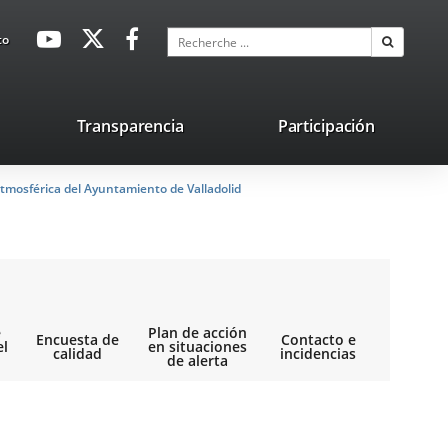
avaHeaderSocial
Enlace
Enlace
Enlace
Recherche
to
Recherch
a
a
a
una
una
una
aplicación
aplicación
aplicación
lace
Transparencia
Participación
externa.
externa.
externa.
na
tmosférica del Ayuntamiento de Valladolid
licación
terna.
e
Plan de acción
Encuesta de
Contacto e
el
en situaciones
calidad
incidencias
de alerta